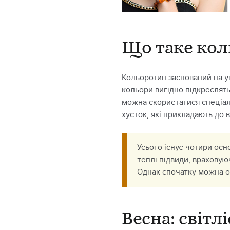
Що таке кол
Кольоротип заснований на ун
кольори вигідно підкреслять
можна скористатися спеціа
хусток, які прикладають до 
Усього існує чотири осно
теплі підвиди, враховуюч
Однак спочатку можна ор
Весна: світлі