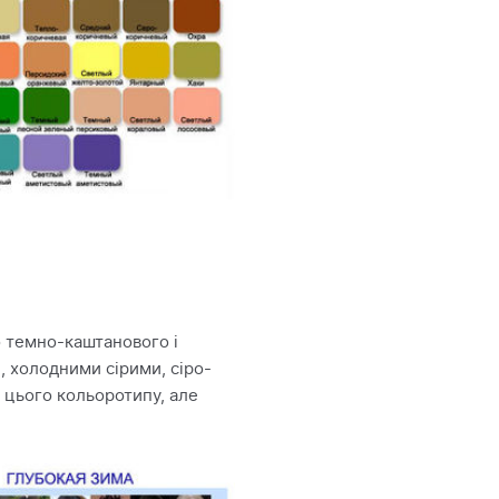
 темно-каштанового і
, холодними сірими, сіро-
я цього кольоротипу, але