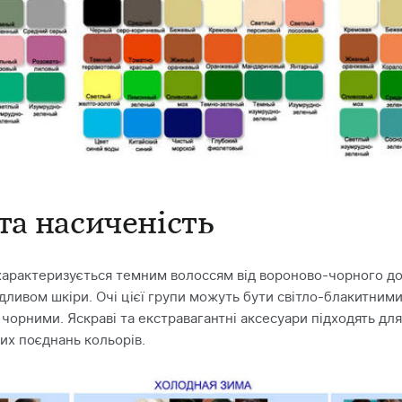
та насиченість
арактеризується темним волоссям від вороново-чорного до
ливом шкіри. Очі цієї групи можуть бути світло-блакитними
 чорними. Яскраві та екстравагантні аксесуари підходять дл
их поєднань кольорів.