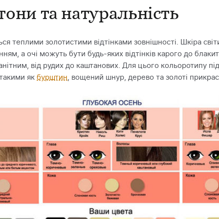
 тони та натуральність
ься теплими золотистими відтінками зовнішності. Шкіра сві
ям, а очі можуть бути будь-яких відтінків карого до блакит
анітним, від рудих до каштанових. Для цього кольоротипу пі
 такими як
бурштин
, вощений шнур, дерево та золоті прикрас