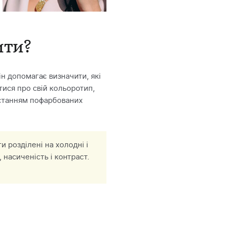
ити?
ін допомагає визначити, які
тися про свій кольоротип,
истанням пофарбованих
и розділені на холодні і
 насиченість і контраст.