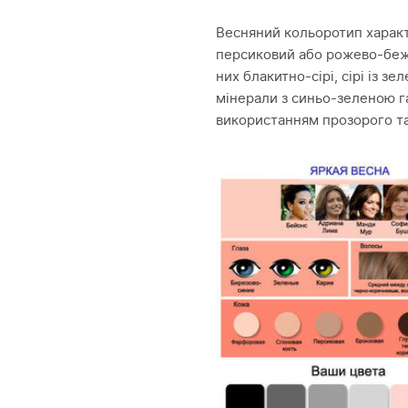
Весняний кольоротип характ
персиковий або рожево-беже
них блакитно-сірі, сірі із з
мінерали з синьо-зеленою гам
використанням прозорого та