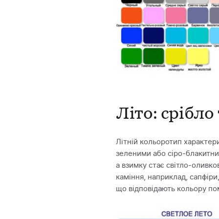
Літо: срібло
Літній кольоротип характери
зеленими або сіро-блакитним
а взимку стає світло-оливк
каміння, наприклад, сапфіри
що відповідають кольору по