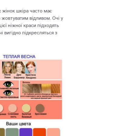
 жінок шкіра часто має
 жовтуватим відливом. Очі у
цієї ніжної краси підходять
чі вигідно підкресляться з