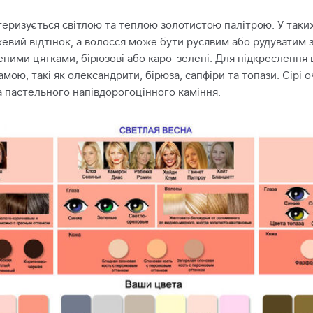
еризується світлою та теплою золотистою палітрою. У таких
вий відтінок, а волосся може бути русявим або рудуватим з
еленими цятками, бірюзові або каро-зелені. Для підкреслення 
ою, такі як олександрити, бірюза, сапфіри та топази. Сірі о
 пастельного напівдорогоцінного каміння.