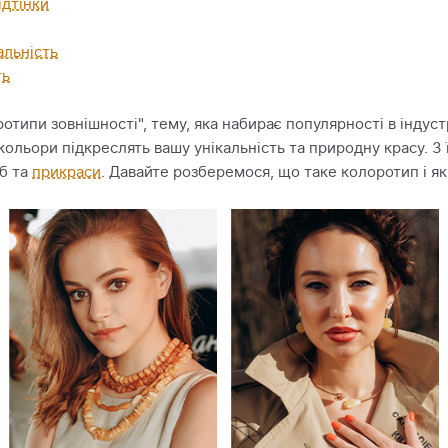
ідтінки
альність
ть
отипи зовнішності", тему, яка набирає популярності в індуст
кольори підкреслять вашу унікальність та природну красу. 
об та
прикраси
. Давайте розберемося, що таке колоротип і як