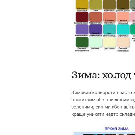
Зима: холод 
Зимовий кольоротип часто х
блакитним або оливковим від
зеленими, синіми або навіть
краще уникати надто складн