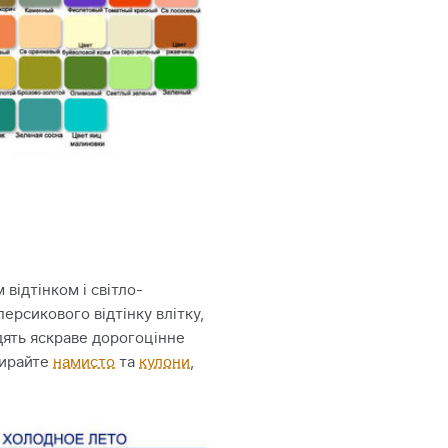
відтінком і світло-
ерсикового відтінку влітку,
дять яскраве дорогоцінне
бирайте
намисто
та
кулони
,