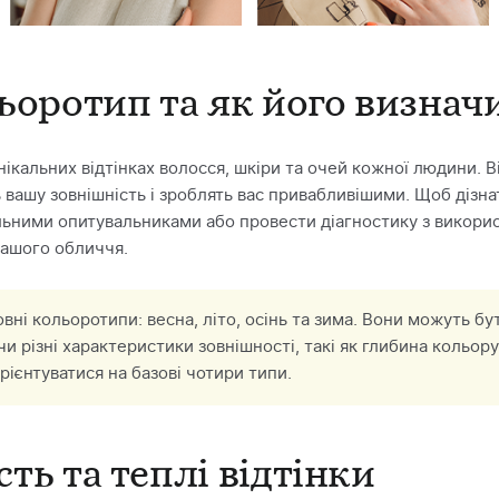
ьоротип та як його визнач
ікальних відтінках волосся, шкіри та очей кожної людини. В
 вашу зовнішність і зроблять вас привабливішими. Щоб дізна
льними опитувальниками або провести діагностику з викор
вашого обличчя.
вні кольоротипи: весна, літо, осінь та зима. Вони можуть бут
и різні характеристики зовнішності, такі як глибина кольору,
ієнтуватися на базові чотири типи.
сть та теплі відтінки