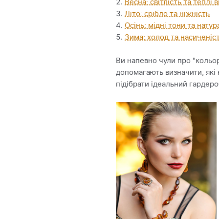
Весна: світлість та теплі в
Літо: срібло та ніжність
Осінь: мідні тони та натур
Зима: холод та насиченіс
Ви напевно чули про "кольор
допомагають визначити, які 
підібрати ідеальний гардер