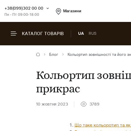
+38(099)302 00 00
Магазини
Пн - Пт 09:00-18:00
КАТАЛОГ ТОВАРІВ
UA
RUS
Блог
Кольортип зовнішності та його з
Кольортип зовніш
прикрас
10 жовтня 2023
3789
Що таке кольоротип та як