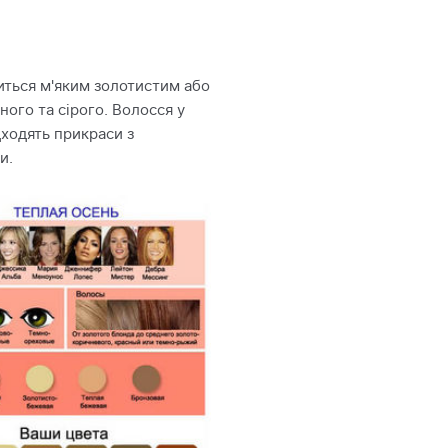
титься м'яким золотистим або
ного та сірого. Волосся у
дходять прикраси з
и.