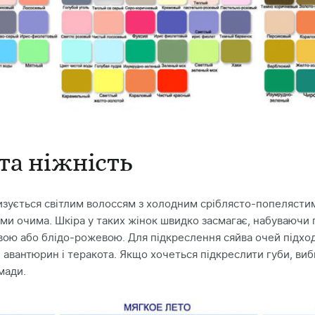
 та ніжність
зується світлим волоссям з холодним сріблясто-попелястим 
и очима. Шкіра у таких жінок швидко засмагає, набуваючи п
овою або блідо-рожевою. Для підкреслення сяйва очей підхо
, авантюрин і теракота. Якщо хочеться підкреслити губи, ви
мади.