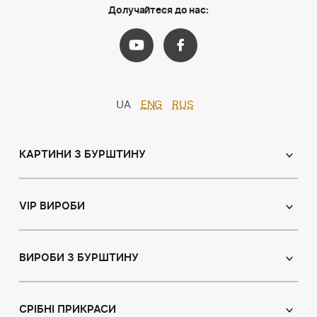
Долучайтеся до нас:
UA
ENG
RUS
КАРТИНИ З БУРШТИНУ
Православні ікони
Іменні ікони
VIP ВИРОБИ
Католицькі ікони
Сувеніри
Панно
Ікони з пластин
ВИРОБИ З БУРШТИНУ
Портрет
Лампи
Намисто з бурштину
Пейзаж
Браслети
СРІБНІ ПРИКРАСИ
Натюрморт