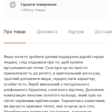
Гарантія повернення
і обміну товару
Про товар
Допомога
Відгуки
Доставк
Якщо хочете зробити цінний подарунок рідній серцю
людині, слід подумати про те, щоб купити
мусульманські чотки. Сьогодні це не просто
приналежність до релігії, а оригінальний аксесуар,
здатний доповнити імідж, підкреслити характер,
особистість. Виріб виконаний з натурального
шліфованого бурштину сонячного відтінку. Доповнює
композицію пензлик золотого кольору, який грає на
світлі чарівними відблисками. Торкаючись камінчиків,
ви відчуєте приємне тепло, яке огортає все тіло.
Перебирання намистин заспокоює, допомагає