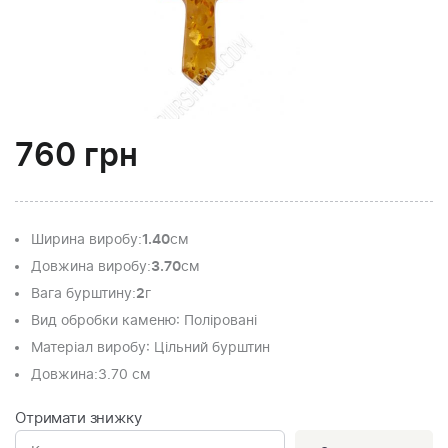
760
грн
Ширина виробу
:
1.40
см
Довжина виробу
:
3.70
см
Вага бурштину
:
2
г
Вид обробки каменю
: Поліровані
Матеріал виробу
: Цільний бурштин
Довжина:
3.70 см
Отримати знижку