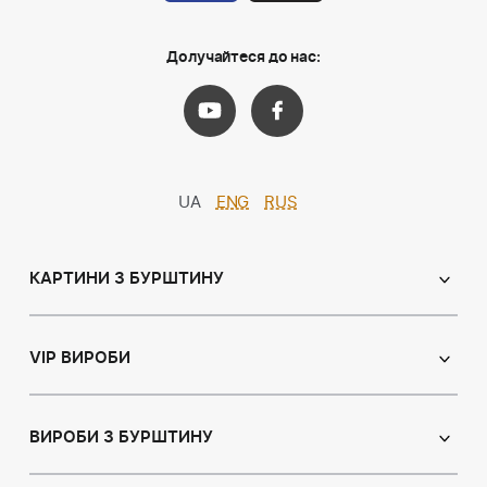
Долучайтеся до нас:
UA
ENG
RUS
КАРТИНИ З БУРШТИНУ
Православні ікони
Іменні ікони
VIP ВИРОБИ
Католицькі ікони
Сувеніри
Панно
Ікони з пластин
ВИРОБИ З БУРШТИНУ
Портрет
Лампи
Намисто з бурштину
Пейзаж