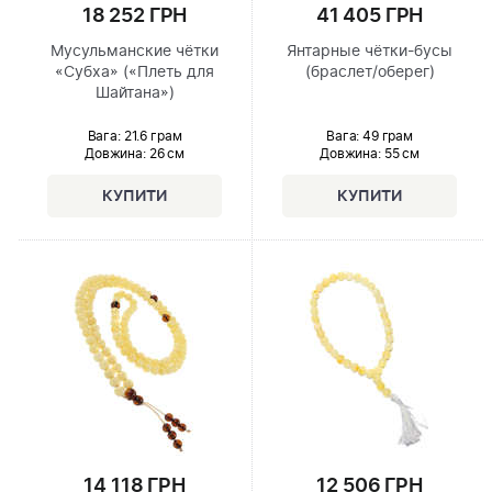
18 252 ГРН
41 405 ГРН
Мусульманские чётки
Янтарные чётки-бусы
«Субха» («Плеть для
(браслет/оберег)
Шайтана»)
Вага: 21.6 грам
Вага: 49 грам
Довжина:
26 см
Довжина:
55 см
14 118 ГРН
12 506 ГРН