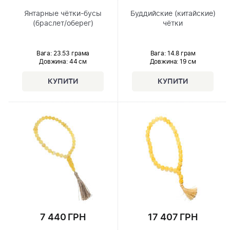
Янтарные чётки-бусы
Буддийские (китайские)
(браслет/оберег)
чётки
Вага: 23.53 грама
Вага: 14.8 грам
Довжина:
44 см
Довжина:
19 см
7 440 ГРН
17 407 ГРН