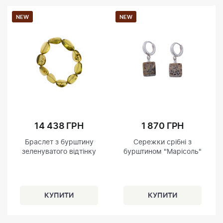
NEW
NEW
14 438 ГРН
1 870 ГРН
Браслет з бурштину
Сережки срібні з
зеленуватого відтінку
бурштином "Марісоль"