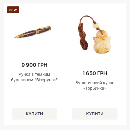
NEW
9 900 ГРН
1 650 ГРН
Ручка з темним
бурштином "Візерунок"
Бурштиновий кулон
«Торбинка»