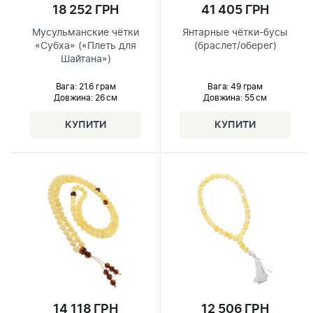
18 252 ГРН
41 405 ГРН
Мусульманские чётки
Янтарные чётки-бусы
«Субха» («Плеть для
(браслет/оберег)
Шайтана»)
Вага: 21.6 грам
Вага: 49 грам
Довжина:
26 см
Довжина:
55 см
14 118 ГРН
12 506 ГРН