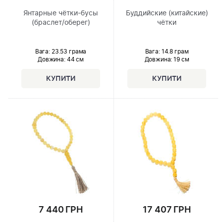
Янтарные чётки-бусы
Буддийские (китайские)
(браслет/оберег)
чётки
Вага: 23.53 грама
Вага: 14.8 грам
Довжина:
44 см
Довжина:
19 см
7 440 ГРН
17 407 ГРН