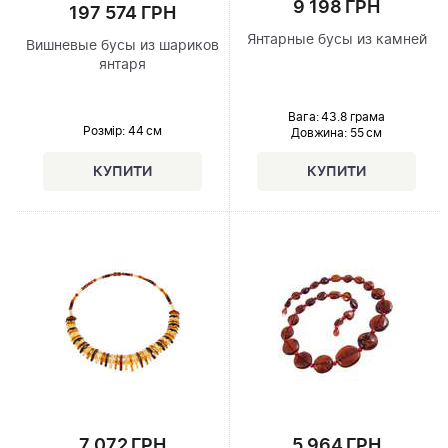
9 198 ГРН
197 574 ГРН
Янтарные бусы из камней
Вишневые бусы из шариков
янтаря
Вага: 43.8 грама
Розмір
: 44 см
Довжина:
55 см
7 072 ГРН
5 964 ГРН