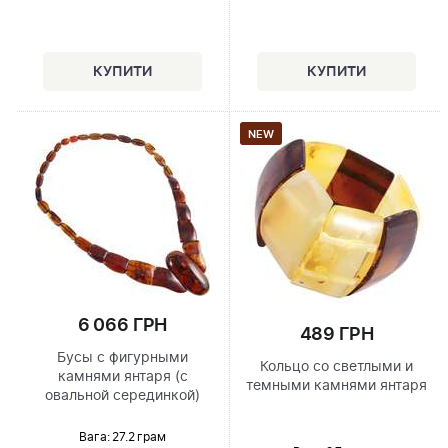
NEW
6 066 ГРН
489 ГРН
Бусы с фигурными
Кольцо со светлыми и
камнями янтаря (с
темными камнями янтаря
овальной серединкой)
Вага: 27.2 грам