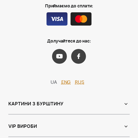
Приймаємо до сплати:
Долучайтеся до нас:
UA
ENG
RUS
КАРТИНИ З БУРШТИНУ
Православні ікони
Іменні ікони
VIP ВИРОБИ
Католицькі ікони