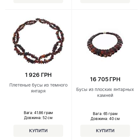
1 926 ГРН
16 705 ГРН
Плетеные бусы из темного
Бусы из плоских янтарных
янтаря
камней
Вага: 41.86 грам
Вага: 65 грам
Довжина:
52 см
Довжина:
40 см