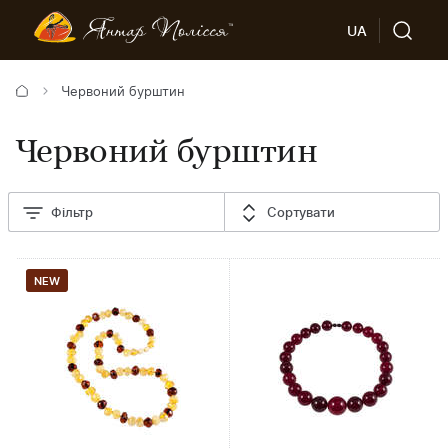
UA
Червоний бурштин
Червоний бурштин
Фільтр
Сортувати
NEW