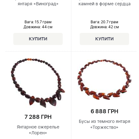
янтаря «Виноград»
камней в форме сердца
Вага: 15.7 грам
Вага: 20.7 грам
Довжина:
44 см
Довжина:
42 см
6 888 ГРН
7 288 ГРН
Бусы из темного янтаря
Янтарное ожерелье
«Торжество»
«Лорен»