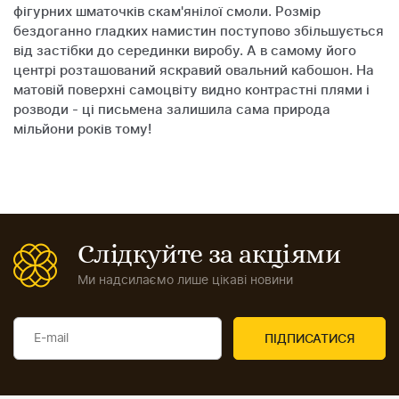
фігурних шматочків скам'янілої смоли. Розмір
бездоганно гладких намистин поступово збільшується
від застібки до серединки виробу. А в самому його
центрі розташований яскравий овальний кабошон. На
матовій поверхні самоцвіту видно контрастні плями і
розводи - ці письмена залишила сама природа
мільйони років тому!
Слідкуйте за акціями
Ми надсилаємо лише цікаві новини