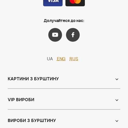
Долучайтеся до нас:
UA
ENG
RUS
КАРТИНИ З БУРШТИНУ
Православні ікони
Іменні ікони
VIP ВИРОБИ
Католицькі ікони
Сувеніри
Панно
Ікони з пластин
ВИРОБИ З БУРШТИНУ
Портрет