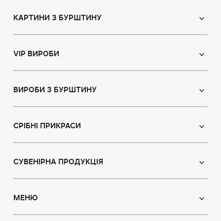
КАРТИНИ З БУРШТИНУ
Православні ікони
Іменні ікони
VIP ВИРОБИ
Католицькі ікони
Сувеніри
Панно
Ікони з пластин
ВИРОБИ З БУРШТИНУ
Портрет
Лампи
Намисто з бурштину
Пейзаж
Браслети
СРІБНІ ПРИКРАСИ
Натюрморт
Броші
Мисливська тема
Сережки з бурштином
Підвіски
Картини з тваринами
Підвіски
СУВЕНІРНА ПРОДУКЦІЯ
Чотки
Східна тематика
Колье з бурштином
Статуетки
Ювелірні вироби для дітей
Модульні картини
Броші
Ручки
МЕНЮ
Персні з бурштину
Об'ємні картини
Каблучки
Дерева з бурштину
Індивідуальні замовлення
Про нас
Браслети