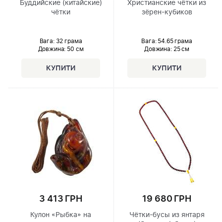
Буддийские (китайские)
Христианские чётки из
чётки
зёрен-кубиков
Вага: 32 грама
Вага: 54.65 грама
Довжина:
50 см
Довжина:
25 см
3 413 ГРН
19 680 ГРН
Кулон «Рыбка» на
Чётки-бусы из янтаря