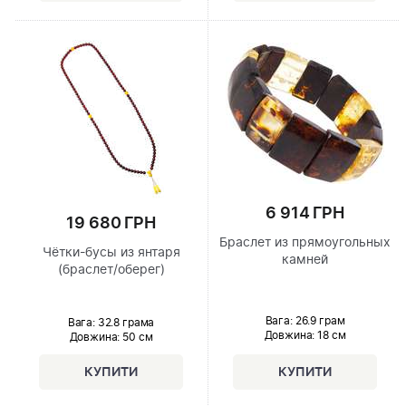
6 914 ГРН
19 680 ГРН
Браслет из прямоугольных
Чётки-бусы из янтаря
камней
(браслет/оберег)
Вага: 26.9 грам
Вага: 32.8 грама
Довжина:
18 см
Довжина:
50 см