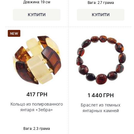
Довжина:
19 см
Вага: 2.7 грама
NEW
417 ГРН
1 440 ГРН
Кольцо из полированного
Браслет из темных
янтаря «Зебра»
янтарных камней
Вага: 2.3 грама