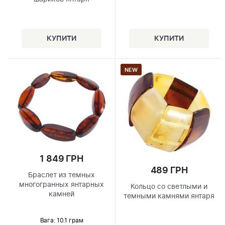
NEW
1 849 ГРН
489 ГРН
Браслет из темных
многогранных янтарных
Кольцо со светлыми и
камней
темными камнями янтаря
Вага: 10.1 грам