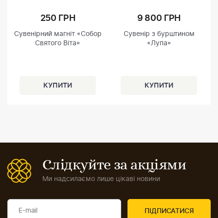
250 ГРН
9 800 ГРН
Сувенірний магніт «Собор
Сувенір з бурштином
Святого Віта»
«Лупа»
Слідкуйте за акціями
Ми надсилаємо лише цікаві новини