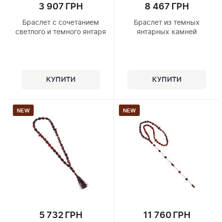
3 907 ГРН
8 467 ГРН
Браслет с сочетанием
Браслет из темных
светлого и темного янтаря
янтарных камней
NEW
NEW
5 732 ГРН
11 760 ГРН