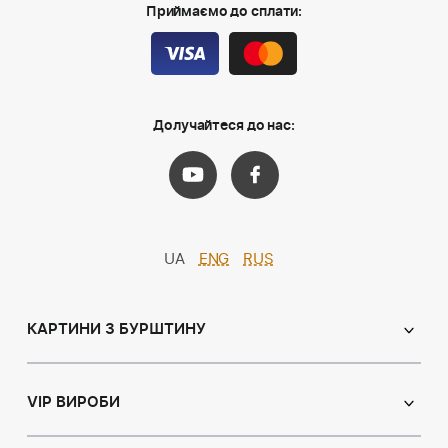
Приймаємо до сплати:
Долучайтеся до нас:
UA
ENG
RUS
КАРТИНИ З БУРШТИНУ
Православні ікони
Іменні ікони
VIP ВИРОБИ
Католицькі ікони
Сувеніри