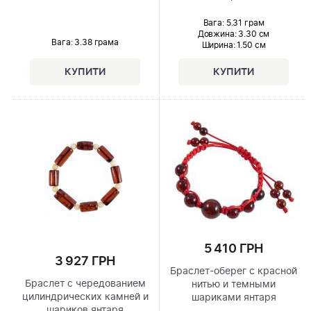
Вага: 5.31 грам
Довжина:
3.30 см
Вага: 3.38 грама
Ширина
: 1.50 см
5 410 ГРН
3 927 ГРН
Браслет-оберег с красной
Браслет с чередованием
нитью и темными
цилиндрических камней и
шариками янтаря
шариков янтаря