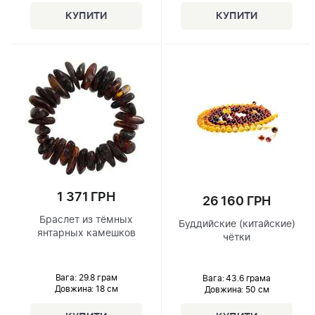
1 371 ГРН
26 160 ГРН
Браслет из тёмных
Буддийские (китайские)
янтарных камешков
чётки
Вага: 29.8 грам
Вага: 43.6 грама
Довжина:
18 см
Довжина:
50 см