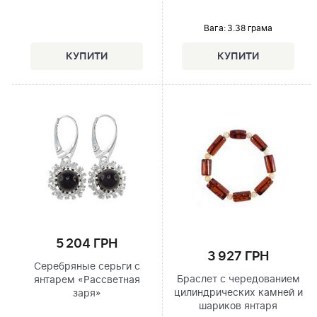
Вага: 3.38 грама
5 204 ГРН
3 927 ГРН
Серебряные серьги с
Браслет с чередованием
янтарем «Рассветная
цилиндрических камней и
заря»
шариков янтаря