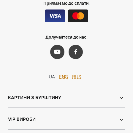
Приймаємо до сплати:
Долучайтеся до нас:
UA
ENG
RUS
КАРТИНИ З БУРШТИНУ
Православні ікони
Іменні ікони
VIP ВИРОБИ
Католицькі ікони
Сувеніри