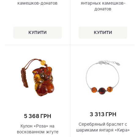
камешков-донатов
янтарных камешков-
донатов
3 313 ГРН
5 368 ГРН
Серебряный браслет с
Кулон «Роза» на
шариками янтаря «Кира»
воскованном жгуте