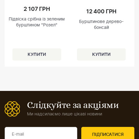
2 107 ГРН
12 400 ГРН
Підвіска срібна із зеленим
Бурштинове дерево-
бурштином "Розел"
бонсай
Слідкуйте за акціями
Ми надсилаємо лише цікаві новини