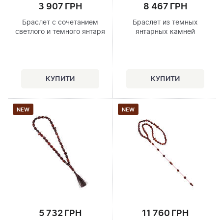
3 907 ГРН
8 467 ГРН
Браслет с сочетанием
Браслет из темных
светлого и темного янтаря
янтарных камней
NEW
NEW
5 732 ГРН
11 760 ГРН