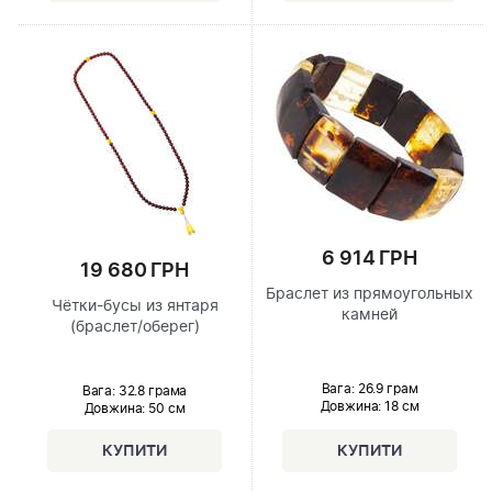
6 914 ГРН
19 680 ГРН
Браслет из прямоугольных
Чётки-бусы из янтаря
камней
(браслет/оберег)
Вага: 26.9 грам
Вага: 32.8 грама
Довжина:
18 см
Довжина:
50 см