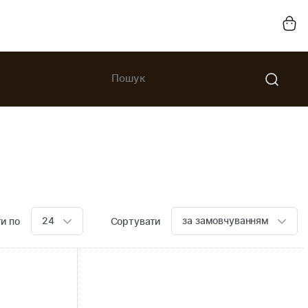
24
за замовчуванням
и по
Сортувати