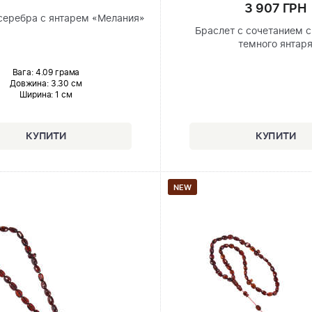
3 907 ГРН
 серебра с янтарем «Мелания»
Браслет с сочетанием с
темного янтар
Вага: 4.09 грама
Довжина:
3.30 см
Ширина
: 1 см
NEW