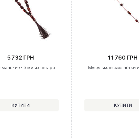
5 732 ГРН
11 760 ГРН
ьманские чётки из янтаря
Мусульманские чётки и