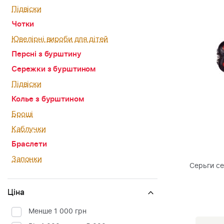
Підвіски
Чотки
Ювелірні вироби для дітей
Персні з бурштину
Сережки з бурштином
Підвіски
Колье з бурштином
Броші
Каблучки
Браслети
Запонки
Серьги с
Ціна
Менше 1 000 грн