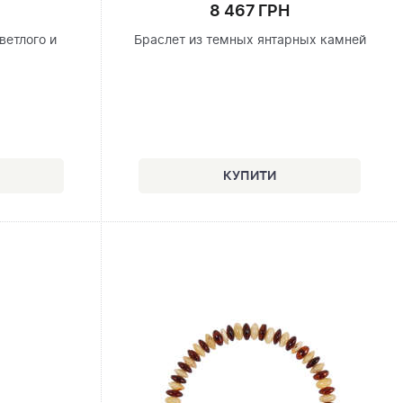
8 467 ГРН
ветлого и
Браслет из темных янтарных камней
я