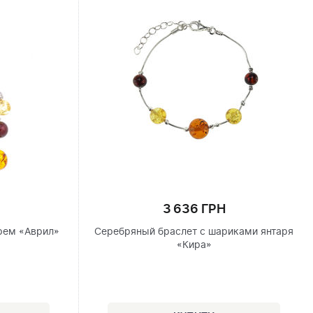
3 636 ГРН
рем «Аврил»
Серебряный браслет с шариками янтаря
«Кира»