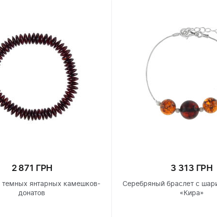
2 871 ГРН
3 313 ГРН
з темных янтарных камешков-
Серебряный браслет с шар
донатов
«Кира»