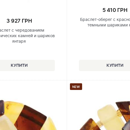
5 410 ГРН
Браслет-оберег с красн
3 927 ГРН
темными шариками 
аслет с чередованием
ических камней и шариков
янтаря
NEW