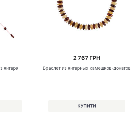
2 767 ГРН
з янтаря
Браслет из янтарных камешков-донатов