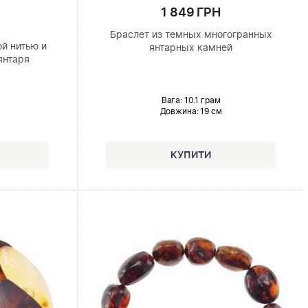
1 849 ГРН
Браслет из темных многогранных
ой нитью и
янтарных камней
янтаря
Вага: 10.1 грам
Довжина:
19 см