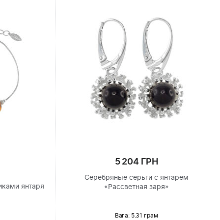
5 204 ГРН
Серебряные серьги с янтарем
иками янтаря
«Рассветная заря»
Вага: 5.31 грам