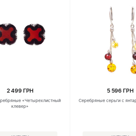
2 499 ГРН
5 596 ГРН
еребряные «Четырехлистный
Серебряные серьги с янта
клевер»