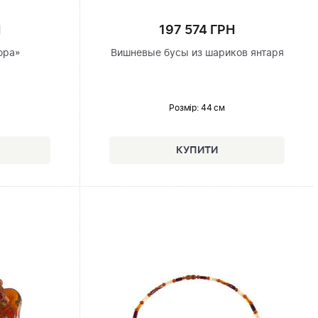
Н
197 574 ГРН
ора»
Вишневые бусы из шариков янтаря
Розмір
: 44 см