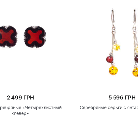
2 499 ГРН
5 596 ГРН
еребряные «Четырехлистный
Серебряные серьги с янта
клевер»