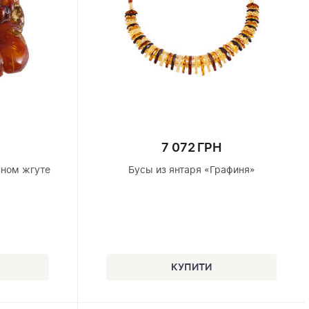
7 072 ГРН
нном жгуте
Бусы из янтаря «Графиня»