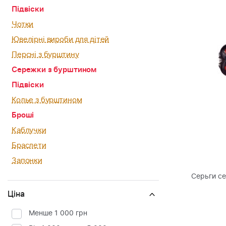
Підвіски
Чотки
Ювелірні вироби для дітей
Персні з бурштину
Сережки з бурштином
Підвіски
Колье з бурштином
Броші
Каблучки
Браслети
Запонки
Серьги с
Ціна
Менше 1 000 грн