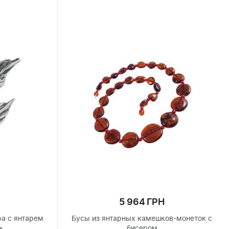
5 964 ГРН
ра с янтарем
Бусы из янтарных камешков-монеток с
»
бисером