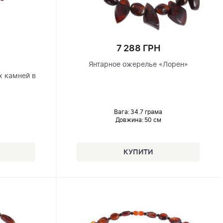
7 288 ГРН
Янтарное ожерелье «Лорен»
х камней в
Вага: 34.7 грама
Довжина:
50 см