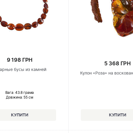
9 198 ГРН
5 368 ГРН
арные бусы из камней
Кулон «Роза» на воскова
Вага: 43.8 грама
Довжина:
55 см