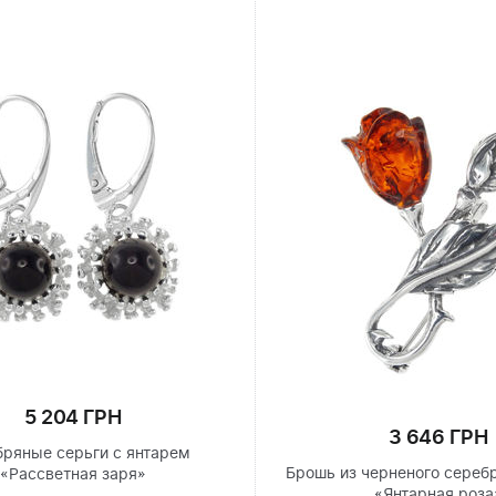
5 204 ГРН
3 646 ГРН
ряные серьги с янтарем
Брошь из черненого сереб
«Рассветная заря»
«Янтарная роза