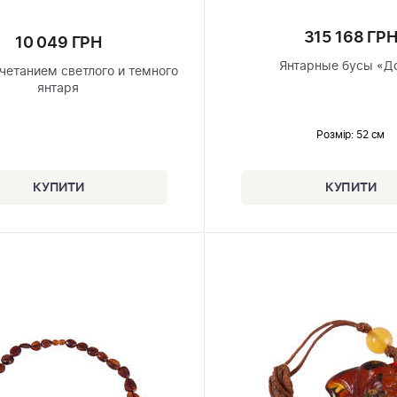
315 168 ГР
10 049 ГРН
Янтарные бусы «Д
четанием светлого и темного
янтаря
Розмір
: 52 см