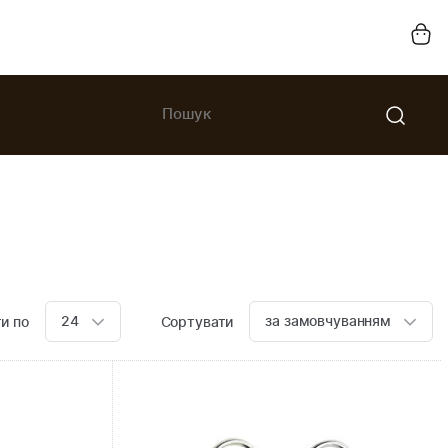
24
за замовчуванням
и по
Сортувати