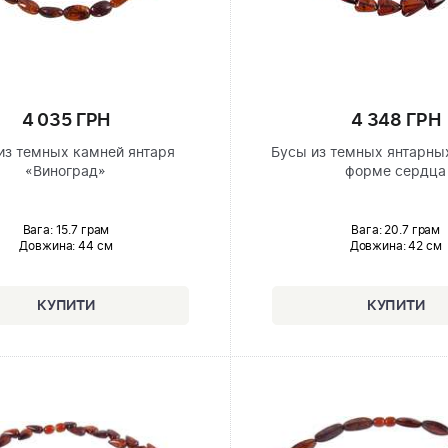
4 035 ГРН
4 348 ГРН
из темных камней янтаря
Бусы из темных янтарны
«Виноград»
форме сердца
Вага: 15.7 грам
Вага: 20.7 грам
Довжина:
44 см
Довжина:
42 см