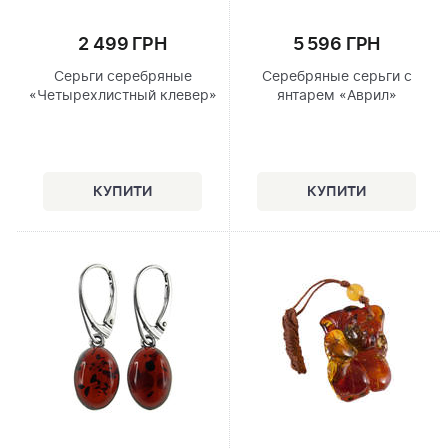
2 499 ГРН
5 596 ГРН
Серьги серебряные
Серебряные серьги с
«Четырехлистный клевер»
янтарем «Аврил»