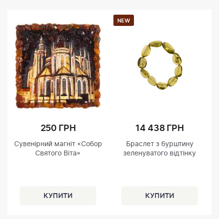
NEW
250 ГРН
14 438 ГРН
Сувенірний магніт «Собор
Браслет з бурштину
Святого Віта»
зеленуватого відтінку