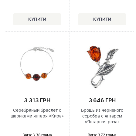
3 313 ГРН
3 646 ГРН
Серебряный браслет с
Брошь из черненого
шариками янтаря «Кира»
серебра с янтарем
«Янтарная роза»
Вага: 3.38 грама
Вага: 3.72 грама