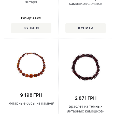
янтаря
камешков-донатов
Розмір
: 44 см
9 198 ГРН
2 871 ГРН
Янтарные бусы из камней
Браслет из темных
янтарных камешков-