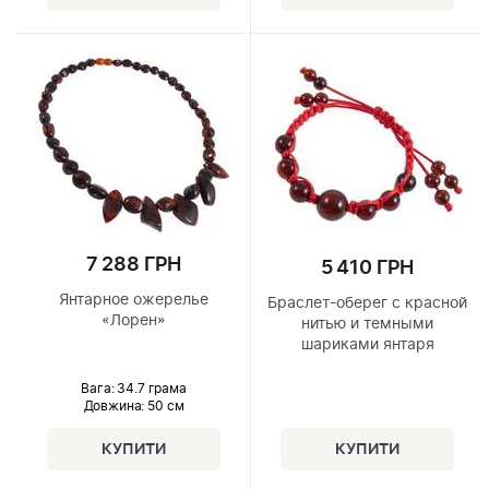
7 288 ГРН
5 410 ГРН
Янтарное ожерелье
Браслет-оберег с красной
«Лорен»
нитью и темными
шариками янтаря
Вага: 34.7 грама
Довжина:
50 см