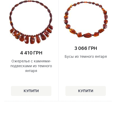
3 066 ГРН
4 410 ГРН
Бусы из темного янтаря
Ожерелье с камнями-
подвесками из темного
янтаря