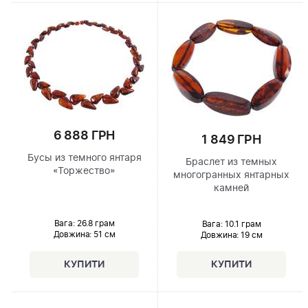
6 888 ГРН
1 849 ГРН
Бусы из темного янтаря
Браслет из темных
«Торжество»
многогранных янтарных
камней
Вага: 26.8 грам
Вага: 10.1 грам
Довжина:
51 см
Довжина:
19 см