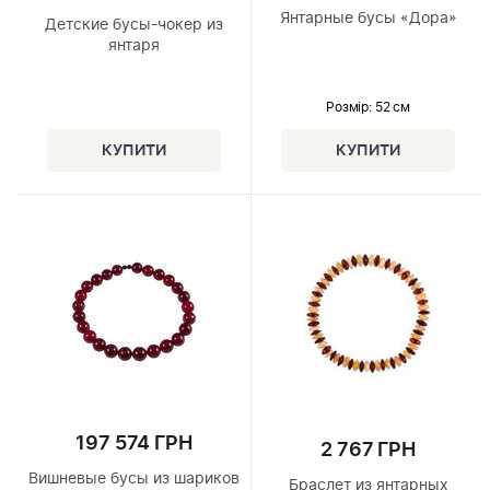
Янтарные бусы «Дора»
Детские бусы-чокер из
янтаря
Розмір
: 52 см
197 574 ГРН
2 767 ГРН
Вишневые бусы из шариков
Браслет из янтарных