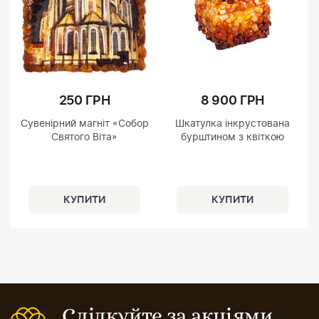
250 ГРН
8 900 ГРН
Сувенірний магніт «Собор
Шкатулка інкрустована
Святого Віта»
бурштином з квіткою
Слідкуйте за акціями