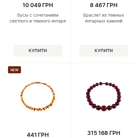
10 049 ГРН
8 467 ГРН
Бусы с сочетанием
Браслет из темных
светлого и темного янтаря
янтарных камней
NEW
315 168 ГРН
441 ГРН