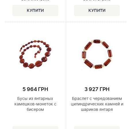
5 964 ГРН
3 927 ГРН
Бусы из янтарных
Браслет с чередованием
камешков-монеток с
цилиндрических камней и
бисером
шариков янтаря