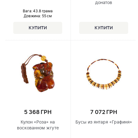
донатов
Вага: 43.8 грама
Довжина:
55 см
5 368 ГРН
7 072 ГРН
Кулон «Роза» на
Бусы из янтаря «Графиня»
воскованном жгуте