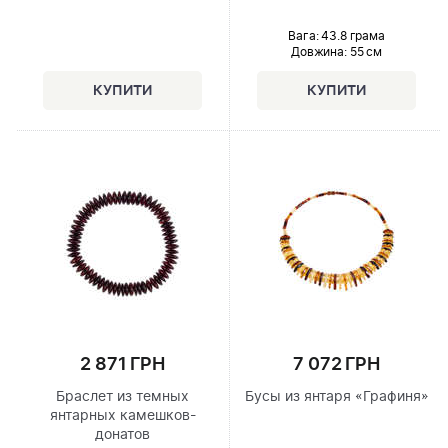
Вага: 43.8 грама
Довжина:
55 см
2 871 ГРН
7 072 ГРН
Браслет из темных
Бусы из янтаря «Графиня»
янтарных камешков-
донатов