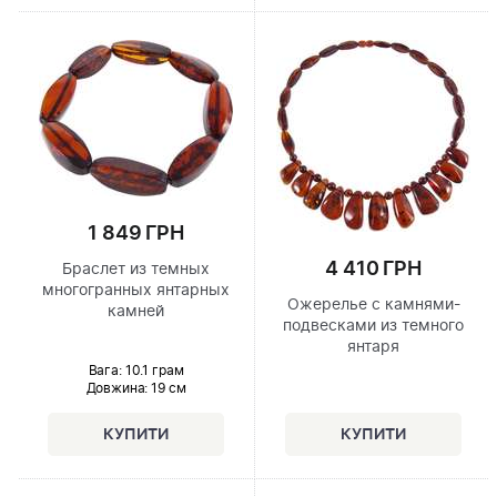
1 849 ГРН
4 410 ГРН
Браслет из темных
многогранных янтарных
Ожерелье с камнями-
камней
подвесками из темного
янтаря
Вага: 10.1 грам
Довжина:
19 см