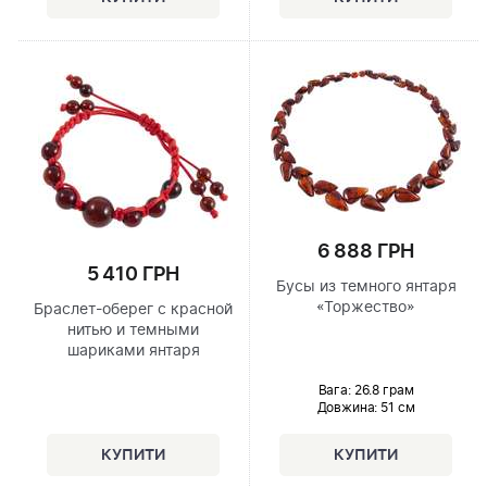
6 888 ГРН
5 410 ГРН
Бусы из темного янтаря
«Торжество»
Браслет-оберег с красной
нитью и темными
шариками янтаря
Вага: 26.8 грам
Довжина:
51 см