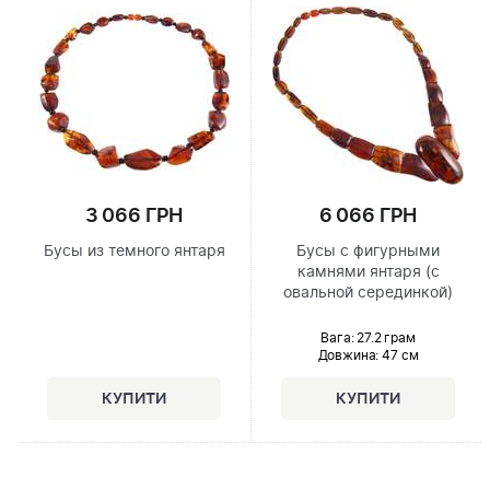
6 066 ГРН
3 066 ГРН
Бусы с фигурными
Бусы из темного янтаря
камнями янтаря (с
овальной серединкой)
Вага: 27.2 грам
Довжина:
47 см