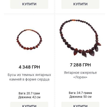
7 288 ГРН
4 348 ГРН
Янтарное ожерелье
Бусы из темных янтарных
«Лорен»
камней в форме сердца
Вага: 34.7 грама
Вага: 20.7 грам
Довжина:
50 см
Довжина:
42 см