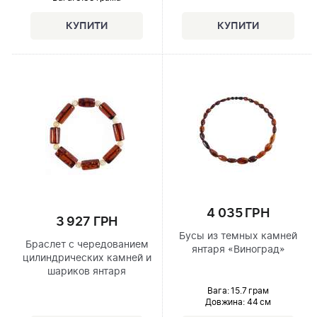
4 035 ГРН
3 927 ГРН
Бусы из темных камней
Браслет с чередованием
янтаря «Виноград»
цилиндрических камней и
шариков янтаря
Вага: 15.7 грам
Довжина:
44 см