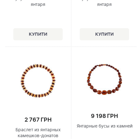
янтаря
янтаря
9 198 ГРН
2 767 ГРН
Янтарные бусы из камней
Браслет из янтарных
камешков-донатов