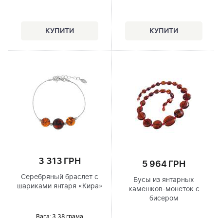
3 313 ГРН
5 964 ГРН
Серебряный браслет с
Бусы из янтарных
шариками янтаря «Кира»
камешков-монеток с
бисером
Вага: 3.38 грама