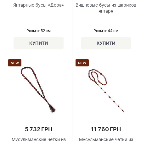
Янтарные бусы «Дора»
Вишневые бусы из шариков
янтаря
Розмір
: 52 см
Розмір
: 44 см
NEW
NEW
5 732 ГРН
11 760 ГРН
Мусульманские чётки из
Мусульманские чётки из