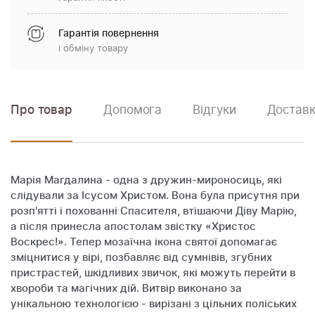
Гарантія повернення
і обміну товару
Про товар
Допомога
Відгуки
Доставк
Марія Магдалина - одна з дружин-мироносиць, які
слідували за Ісусом Христом. Вона була присутня при
розп'ятті і похованні Спасителя, втішаючи Діву Марію,
а після принесла апостолам звістку «Христос
Воскрес!». Тепер мозаїчна ікона святої допомагає
зміцнитися у вірі, позбавляє від сумнівів, згубних
пристрастей, шкідливих звичок, які можуть перейти в
хвороби та магічних дій. Витвір виконано за
унікальною технологією - вирізані з цільних поліських