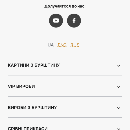
Долучайтеся до нас:
UA
ENG
RUS
КАРТИНИ З БУРШТИНУ
Православні ікони
Іменні ікони
VIP ВИРОБИ
Католицькі ікони
Сувеніри
Панно
Ікони з пластин
ВИРОБИ З БУРШТИНУ
Портрет
Лампи
Намисто з бурштину
Пейзаж
Браслети
СРІБНІ ПРИКРАСИ
Натюрморт