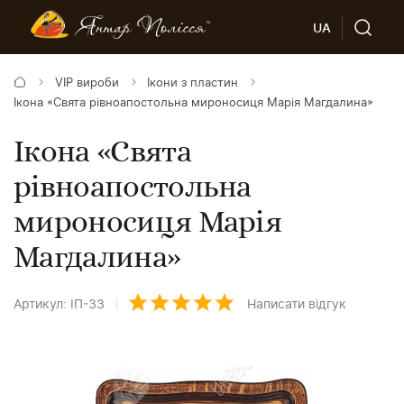
UA
VIP вироби
Ікони з пластин
Ікона «Свята рівноапостольна мироносиця Марія Магдалина»
Ікона «Свята
рівноапостольна
мироносиця Марія
Магдалина»
Артикул: ІП-33
Написати відгук