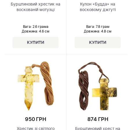
Бурштиновий хрестик на
Кулон «Будда» на
воскованій мотузці
восковому джгуті
Вага: 2.6 грама
Вага: 7.8 грам
Довжина:
4.6 см
Довжина:
4.8 см
950 ГРН
874 ГРН
Хрестик зі світлого
Бурштиновий хрест на