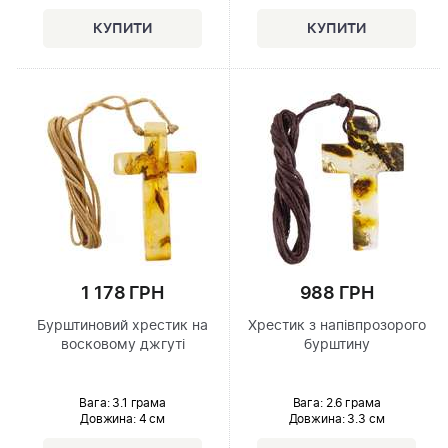
1 178 ГРН
988 ГРН
Бурштиновий хрестик на
Хрестик з напівпрозорого
восковому джгуті
бурштину
Вага: 3.1 грама
Вага: 2.6 грама
Довжина:
4 см
Довжина:
3.3 см