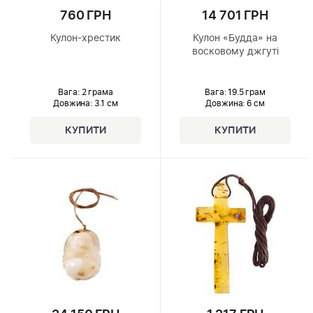
760 ГРН
14 701 ГРН
Кулон-хрестик
Кулон «Будда» на
восковому джгуті
Вага: 2 грама
Вага: 19.5 грам
Довжина:
3.1 см
Довжина:
6 см