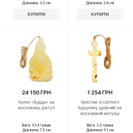
Довжина:
3.2 см
Довжина:
2.8 см
24 150 ГРН
1 254 ГРН
Кулон «Будда» на
Хрестик зі світлого
восковому джгуті
бурштину (довгий) на
воскованій мотузці
Вага: 33.4 грама
Вага: 3.3 грама
Довжина:
7.3 см
Довжина:
5.1 см