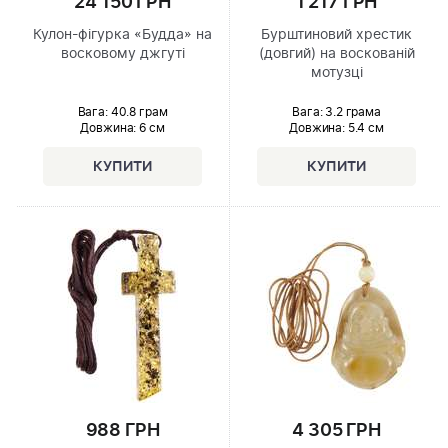
24 150 ГРН
1 217 ГРН
Кулон-фігурка «Будда» на
Бурштиновий хрестик
восковому джгуті
(довгий) на воскованій
мотузці
Вага: 40.8 грам
Вага: 3.2 грама
Довжина:
6 см
Довжина:
5.4 см
988 ГРН
4 305 ГРН