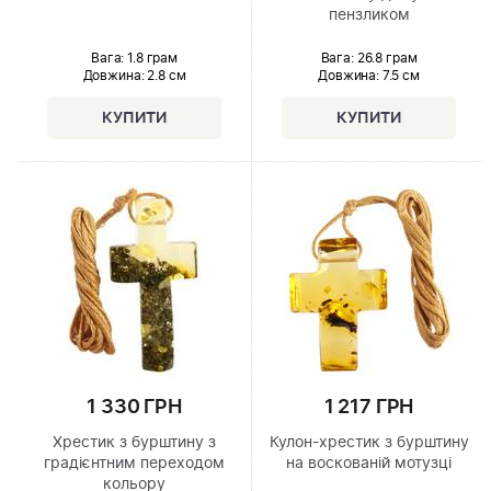
пензликом
Вага: 1.8 грам
Вага: 26.8 грам
Довжина:
2.8 см
Довжина:
7.5 см
1 330 ГРН
1 217 ГРН
Хрестик з бурштину з
Кулон-хрестик з бурштину
градієнтним переходом
на воскованій мотузці
кольору