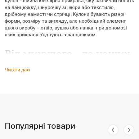
Кулон - шийна ювелірна прикраса, яку зазвичай носять
на ланцюжку, шнурочку зі шкіри або текстилю,
дрібному намисті чи стрічці. Кулони бувають різної
форми, розміру та вигляду, але необхідний елемент
цього виробу – отвір, вушко або ланка, при допомозі
яких прикрасу з’єднують з ланцюжком.
Від минулого - до наших
днів
Читати далі
Кулони та підвіски з давніх-давен по наш час
використовуються людьми для прикрашання одягу.
Спочатку вони з’явилися як знаки відмінності,
талісмани, обереги від злих духів, поступово
отримавши сучасне декоративне призначення. Деякі
кулони виготовляються у вигляді міні-шкатулки з
Популярні товари
маленьким замочком, всередині якої можна носити,
наприклад, фото дорогої людини. Дуже популярні