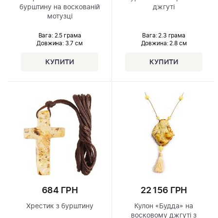
бурштину на воскованій
джгуті
мотузці
Вага: 2.5 грама
Вага: 2.3 грама
Довжина:
3.7 см
Довжина:
2.8 см
684 ГРН
22 156 ГРН
Хрестик з бурштину
Кулон «Будда» на
восковому джгуті з