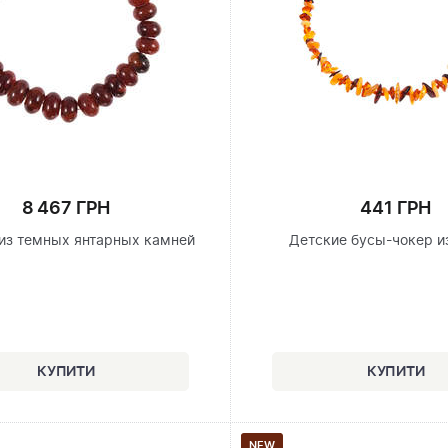
8 467 ГРН
441 ГРН
из темных янтарных камней
Детские бусы-чокер и
NEW