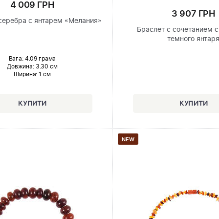
4 009 ГРН
3 907 ГРН
 серебра с янтарем «Мелания»
Браслет с сочетанием с
темного янтар
Вага: 4.09 грама
Довжина:
3.30 см
Ширина
: 1 см
NEW