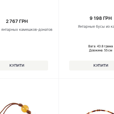
9 198 ГРН
2 767 ГРН
Янтарные бусы из к
з янтарных камешков-донатов
Вага: 43.8 грама
Довжина:
55 см