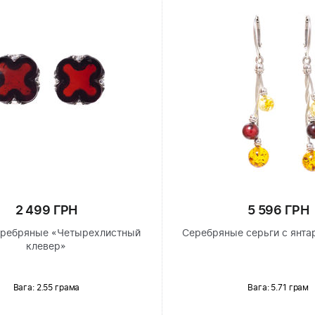
2 499 ГРН
5 596 ГРН
еребряные «Четырехлистный
Серебряные серьги с янта
клевер»
Вага: 2.55 грама
Вага: 5.71 грам