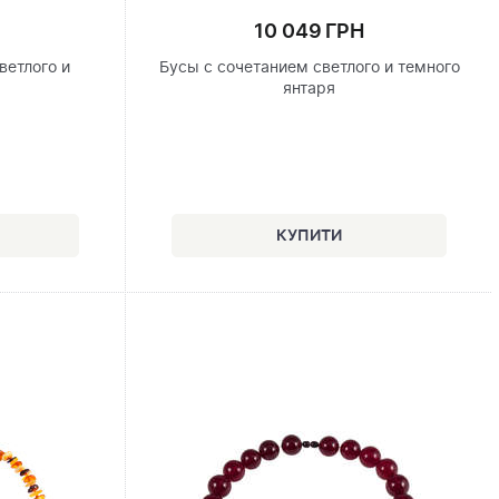
10 049 ГРН
ветлого и
Бусы с сочетанием светлого и темного
я
янтаря