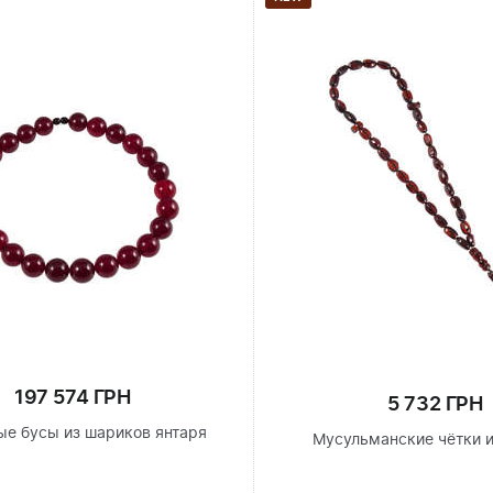
197 574 ГРН
5 732 ГРН
е бусы из шариков янтаря
Мусульманские чётки и