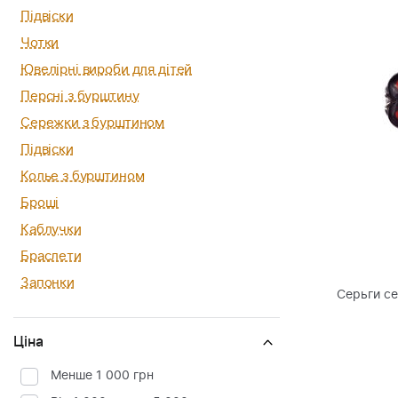
Підвіски
Чотки
Ювелірні вироби для дітей
Персні з бурштину
Сережки з бурштином
Підвіски
Колье з бурштином
Броші
Каблучки
Браслети
Запонки
Серьги с
Ціна
Менше 1 000 грн