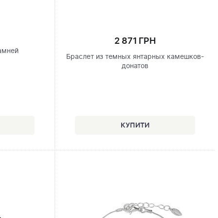
2 871 ГРН
амней
Браслет из темных янтарных камешков-
донатов