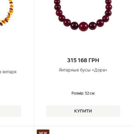
315 168 ГРН
Янтарные бусы «Дора»
з янтаря
Розмір
: 52 см
NEW