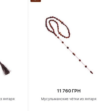
11 760 ГРН
з янтаря
Мусульманские чётки из янтаря