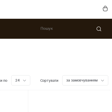
24
за замовчуванням
и по
Сортувати