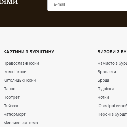
ціями
КАРТИНИ З БУРШТИНУ
ВИРОБИ З Б
Православні ікони
Намисто з бур
Іменні ікони
Браслети
Католицькі ікони
Броші
Панно
Підвіски
Портрет
Чотки
Пейзаж
Ювелірні вироб
Натюрморт
Персні з бурш
Мисливська тема