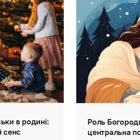
ьки в родині:
Роль Богороди
й сенс
центральна по