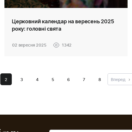
Церковний календар на вересень 2025
року: головні свята
02 вересня 2025
1342
2
3
4
5
6
7
8
Вперед