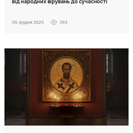
від народних вірувань до сучасності
05 грудня 2025
393