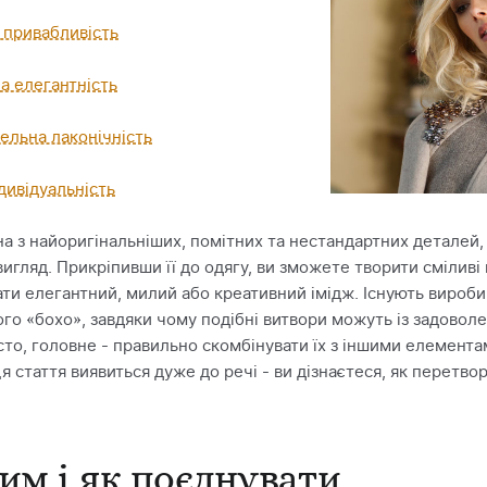
 привабливість
а елегантність
ельна лаконічність
ндивідуальність
на з найоригінальніших, помітних та нестандартних деталей,
игляд. Прикріпивши її до одягу, ви зможете творити смілив
ти елегантний, милий або креативний імідж. Існують вироби 
го «бохо», завдяки чому подібні витвори можуть із задоволе
осто, головне - правильно скомбінувати їх з іншими елемента
я стаття виявиться дуже до речі - ви дізнаєтеся, як перетво
им і як поєднувати