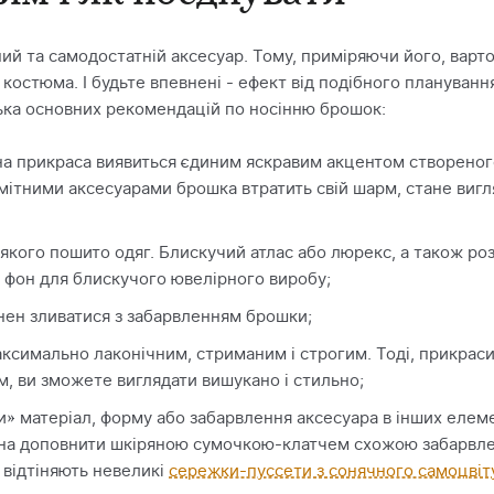
ний та самодостатній аксесуар. Тому, приміряючи його, варт
о костюма. І будьте впевнені - ефект від подібного плануван
ька основних рекомендацій по носінню брошок:
на прикраса виявиться єдиним яскравим акцентом створеног
мітними аксесуарами брошка втратить свій шарм, стане вигля
з якого пошито одяг. Блискучий атлас або люрекс, а також ро
 фон для блискучого ювелірного виробу;
нен зливатися з забарвленням брошки;
аксимально лаконічним, стриманим і строгим. Тоді, прикра
, ви зможете виглядати вишукано і стильно;
и» матеріал, форму або забарвлення аксесуара в інших елем
жна доповнити шкіряною сумочкою-клатчем схожою забарвл
 відтіняють невеликі
сережки-пуссети з сонячного самоцвіт