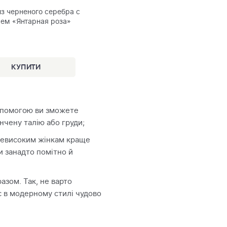
з черненого серебра с
рем «Янтарная роза»
 допомогою ви зможете
ончену талію або груди;
 невисоким жінкам краще
и занадто помітно й
азом. Так, не варто
с в модерному стилі чудово