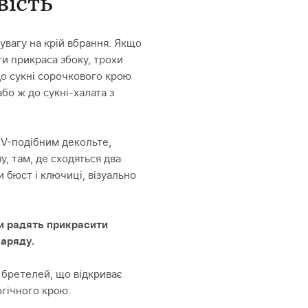
вість
 увагу на крій вбрання. Якщо
ти прикраса збоку, трохи
до сукні сорочкового крою
або ж до сукні-халата з
 V-подібним декольте,
у, там, де сходяться два
 бюст і ключиці, візуально
и радять прикрасити
наряду.
 бретелей, що відкриває
огічного крою.