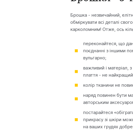
Брошка - незвичайний, еліт
обміркувати всі деталі свог
карколомним! Отже, ось кіл
переконайтеся, що да
поєднанні з іншими по
вульгарно;
важливий і матеріал, 
плаття - не найкращий
колір тканини не пови
наряд повинен бути м
авторським аксесуаром
постарайтеся «обіграт
прикрасу зі шкіри мо
на ваших грудях добре