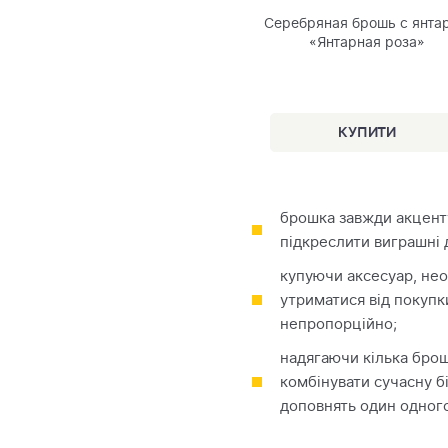
Серебряная брошь с янта
«Янтарная роза»
брошка завжди акцентує
підкреслити виграшні д
купуючи аксесуар, нео
утриматися від покупк
непропорційно;
надягаючи кілька брош
комбінувати сучасну б
доповнять один одного