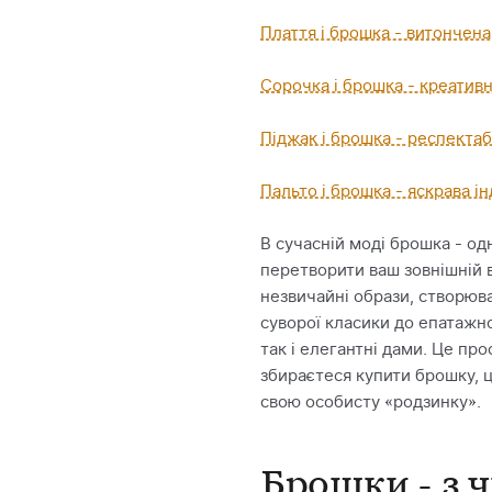
Плаття і брошка - витончена
Сорочка і брошка - креативн
Піджак і брошка - респектаб
Пальто і брошка - яскрава і
В сучасній моді брошка - од
перетворити ваш зовнішній в
незвичайні образи, створюва
суворої класики до епатажно
так і елегантні дами. Це пр
збираєтеся купити брошку, ц
свою особисту «родзинку».
Брошки - з ч