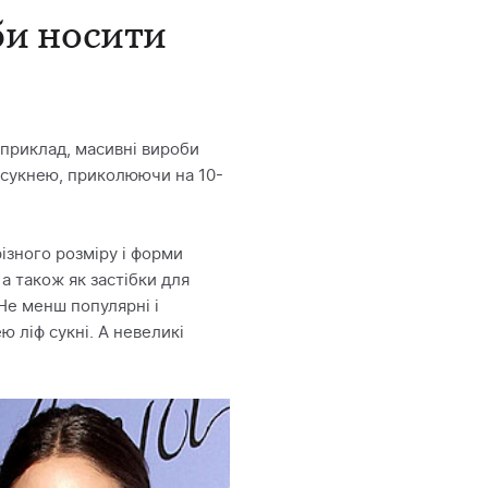
би носити
априклад, масивні вироби
з сукнею, приколюючи на 10-
ізного розміру і форми
а також як застібки для
 Не менш популярні і
 ліф сукні. А невеликі