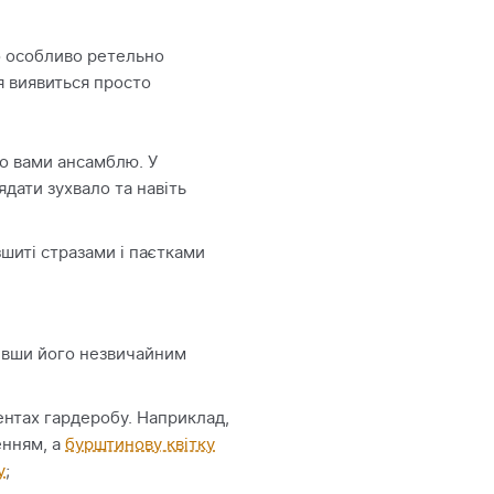
о особливо ретельно
ня виявиться просто
о вами ансамблю. У
дати зухвало та навіть
зшиті стразами і паєтками
сивши його незвичайним
ентах гардеробу. Наприклад,
енням, а
бурштинову квітку
у
;