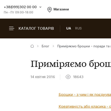
+38(099)302 00 00
Магазини
Пн - Пт 09:00-18:00
КАТАЛОГ ТОВАРІВ
UA
RUS
Блог
Приміряємо брошки - поради та 
Приміряємо брошк
14 квітня 2016
18643
Брошки - з чим і як поєднув
Креативність або класика - 