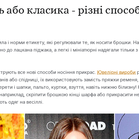
 або класика - різні спосо
ила і норми етикету, які регулювали те, як носити брошки. Н
о до лацкана піджака, а легкі і мініатюрні надягали тільки 
трують все нові способи носіння прикрас.
Ювелірні вироби
р
нів або спідниці, їх використовують замість пряжки ременя, 
ети і шапки, пальто, куртки, взуття, навіть нижню білизну!
наприклад, скріпити брошкою кінці шарфа або прикрасити нею
ь одяг на весіллі.