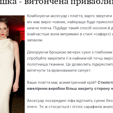
ошка - витончена привабли
Комбінуючи аксесуар і плаття, варто звертати
він має виріз-човник, найкраще буде приколо
нижче плеча. Підійде такий спосіб носіння й 
(найчастіше вони витримані в стилі «сафарі») 
запахом.
Декоруючи брошкою вечірні сукні з глибоким
спробуйте закріпити її в найнижчій точці виріз
полотнища тканини. Це дозволить підкреслити
витягнути та врівноважити силует.
Ваше плаття має асиметричний крій?
Стиліст
ювелірним виробом більш закриту сторону 
Аксесуар посередині ліфа відтінить сукню без
плечі. Те ж стосується і літніх сарафанів анал