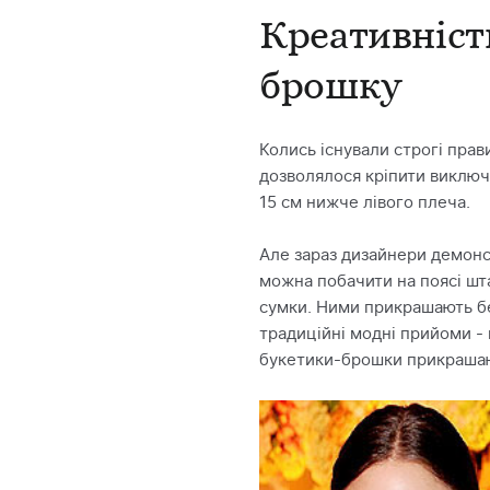
Креативність
брошку
Колись існували строгі прав
дозволялося кріпити виключн
15 см нижче лівого плеча.
Але зараз дизайнери демонс
можна побачити на поясі шта
сумки. Ними прикрашають бер
традиційні модні прийоми - 
букетики-брошки прикрашают