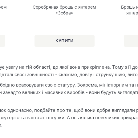
рем
Серебряная брошь с янтарем
Брошь и
«Зебра»
янта
 увагу на тій області, до якої вона прикріплена. Тому з її
еталі своєї зовнішності - скажімо, довгу і струнку шию, вит
бхідно враховувати свою статуру. Зокрема, мініатюрним та
и занадто великих і масивних виробів - вони будуть виглядат
ок одночасно, подбайте про те, щоб вони добре виглядали р
іжутерію та вантажні штучки. А ось кілька невеликих прикра
.