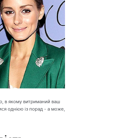
лю, в якому витриманий ваш
ся однією із порад - а може,