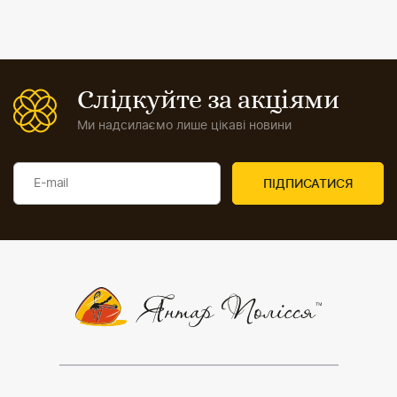
створення нового образу. Інтернет-магазин «Янтар
Полісся» пропонує дівчатам та жінкам дизайнерські
ювелірні вироби ручної роботи, серед яких – срібні
сережки з бурштином різноманітного забарвлення:
Слідкуйте за акціями
білого;
Ми надсилаємо лише цікаві новини
слонової кістки;
різних відтінків жовтого;
коричневого;
медового;
чорного;
вишневого;
зеленкуватого.
Де варто купувати
сережки з бурштином