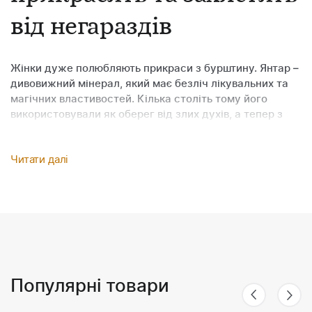
від негараздів
Жінки дуже полюбляють прикраси з бурштину. Янтар –
дивовижний мінерал, який має безліч лікувальних та
магічних властивостей. Кілька століть тому його
використовували як оберег від злих духів, а тепер з
нього виготовляють чарівні прикраси, обрамлені
дорогоцінними металами: платиною, золотом та
Читати далі
сріблом. Срібло – найбільш демократичний та
популярний матеріал для обрамлення бурштинових
прикрас як за ціною, так і за дизайнерськими ідеями.
Бурштинові сережки –
дарунок природи плюс
Популярні товари
майстерність