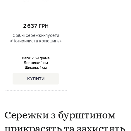
2 637 ГРН
Срібні сережки-пусети
«Чотирилиста конюшина»
Вага: 2.69 грама
Довжина:
1 см
Ширина
: 1 см
Сережки з бурштином
прикрасять та захистять