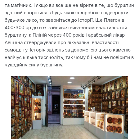
та магічних. І якщо ви все ще не вірите в те, що бурштин
здатний впоратися з будь-якою хворобою і відвернути
будь-яке лихо, то зверніться до історії. Ще Платон в
400-300 рр до н.е. зайнявся вивченням властивостей
бурштину, а Пліній через 400 років і арабський лікар
Авіцена стверджували про лікувальні властивості
самоцвіту. Історія зцілень за допомогою цього каменю
налічує кілька тисячоліть, так чому б і нам не повірити в
чудодійну силу бурштину.