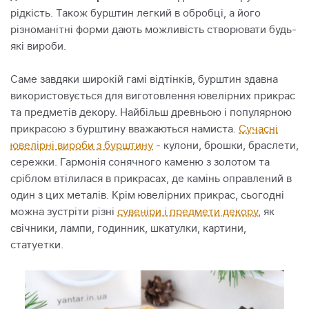
рідкість. Також бурштин легкий в обробці, а його
різноманітні форми дають можливість створювати будь-
які вироби.
Саме завдяки широкій гамі відтінків, бурштин здавна
використовується для виготовлення ювелірних прикрас
та предметів декору. Найбільш древньою і популярною
прикрасою з бурштину вважаються намиста.
Сучасні
ювелірні вироби з бурштину
- кулони, брошки, браслети,
сережки. Гармонія сонячного каменю з золотом та
сріблом втілилася в прикрасах, де камінь оправлений в
один з цих металів. Крім ювелірних прикрас, сьогодні
можна зустріти різні
сувеніри і предмети декору
, як
свічники, лампи, годинник, шкатулки, картини,
статуетки.