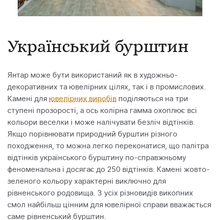
Український бурштин
Янтар може бути використаний як в художньо-
декоративних та ювелірних цілях, так і в промислових.
Камені для
ювелірних виробів
поділяються на три
ступені прозорості, а ось колірна гамма охоплює всі
кольори веселки і може налічувати безліч відтінків.
Якщо порівнювати природний бурштин різного
походження, то можна легко переконатися, що палітра
відтінків українського бурштину по-справжньому
феноменальна і досягає до 250 відтінків. Камені жовто-
зеленого кольору характерні виключно для
рівненського родовища. З усіх різновидів викопних
смол найбільш цінним для ювелірної справи вважається
саме рівненський бурштин.