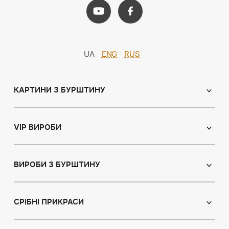
UA
ENG
RUS
КАРТИНИ З БУРШТИНУ
Православні ікони
Іменні ікони
VIP ВИРОБИ
Католицькі ікони
Сувеніри
Панно
Ікони з пластин
ВИРОБИ З БУРШТИНУ
Портрет
Лампи
Намисто з бурштину
Пейзаж
Браслети
СРІБНІ ПРИКРАСИ
Натюрморт
Броші
Мисливська тема
Сережки з бурштином