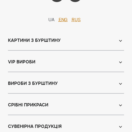
UA
ENG
RUS
КАРТИНИ З БУРШТИНУ
Православні ікони
Іменні ікони
VIP ВИРОБИ
Католицькі ікони
Сувеніри
Панно
Ікони з пластин
ВИРОБИ З БУРШТИНУ
Портрет
Лампи
Намисто з бурштину
Пейзаж
Браслети
СРІБНІ ПРИКРАСИ
Натюрморт
Броші
Мисливська тема
Сережки з бурштином
Підвіски
Картини з тваринами
Підвіски
СУВЕНІРНА ПРОДУКЦІЯ
Чотки