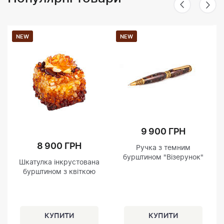
NEW
NEW
9 900 ГРН
8 900 ГРН
Ручка з темним
бурштином "Візерунок"
Шкатулка інкрустована
бурштином з квіткою