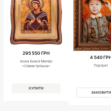
295 550 ГРН
4 540 ГР
Ікона Божої Матері
Портрет
«Семистрільна»
ЗАМОВИТИ