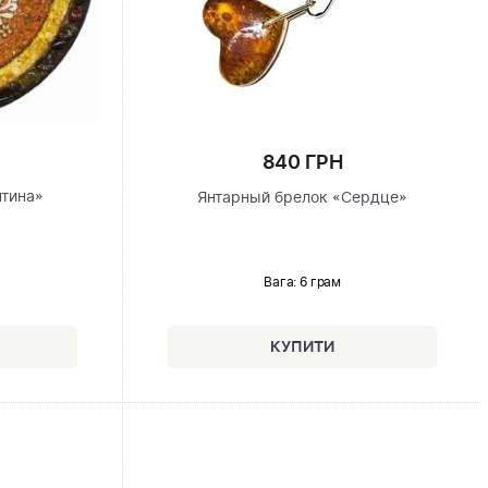
840 ГРН
нтина»
Янтарный брелок «Сердце»
Вага: 6 грам