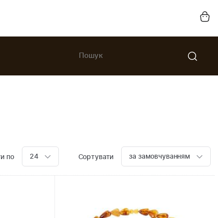
24
за замовчуванням
и по
Сортувати