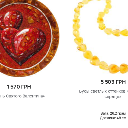
5 503 ГРН
1 570 ГРН
Бусы светлых оттенков 
нь Святого Валентина»
сердце»
Вага: 26.2 грам
Довжина:
48 см