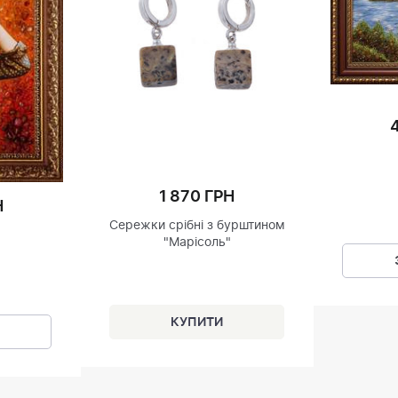
1 870 ГРН
Н
Сережки срібні з бурштином
"Марісоль"