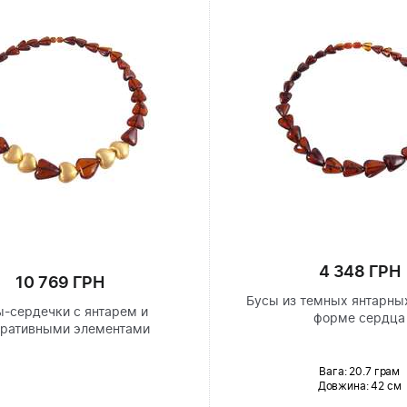
4 348 ГРН
10 769 ГРН
Бусы из темных янтарны
-сердечки с янтарем и
форме сердца
ративными элементами
Вага: 20.7 грам
Довжина:
42 см