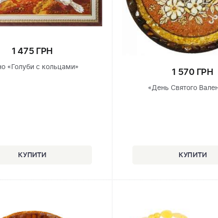
1 475 ГРН
но «Голуби с кольцами»
1 570 ГРН
«День Святого Вале