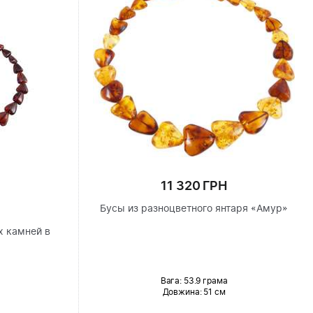
11 320 ГРН
Бусы из разноцветного янтаря «Амур»
х камней в
Вага: 53.9 грама
Довжина:
51 см