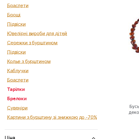
Браслети
Броші
Підвіски
Ювелірні вироби для дітей
Сережки з бурштином
Підвіски
Колье з бурштином
Каблучки
Браслети
Тарілки
Брелоки
Бусы
Сувеніри
деко
Картини з бурштину зі знижкою до -70%
Ціна