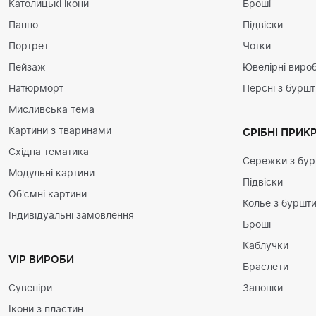
Католицькі ікони
Броші
Панно
Підвіски
Портрет
Чотки
Пейзаж
Ювелірні вироб
Натюрморт
Персні з бурш
Мисливська тема
Картини з тваринами
СРІБНІ ПРИК
Східна тематика
Сережки з бу
Модульні картини
Підвіски
Об'ємні картини
Колье з буршт
Індивідуальні замовлення
Броші
Каблучки
VIP ВИРОБИ
Браслети
Сувеніри
Запонки
Ікони з пластин