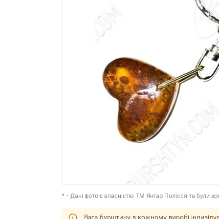
* - Дані фото є власністю ТМ Янтар Полісся та були зр
Вага бурштину в кожному виробі індивіду