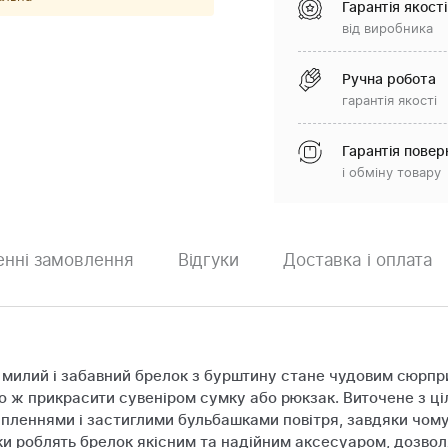
Гарантія якості
від виробника
Ручна робота
гарантія якості
Гарантія повер
і обміну товару
нні замовлення
Відгуки
Доставка і оплата
 милий і забавний брелок з бурштину стане чудовим сюрпр
бо ж прикрасити сувеніром сумку або рюкзак. Виточене з ц
пленнями і застиглими бульбашками повітря, завдяки чому
анки роблять брелок якісним та надійним аксесуаром, дозв