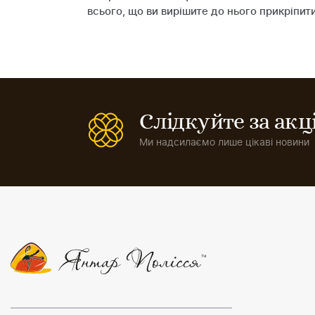
всього, що ви вирішите до нього прикріпити
Слідкуйте за ак
Ми надсилаємо лише цікаві новини