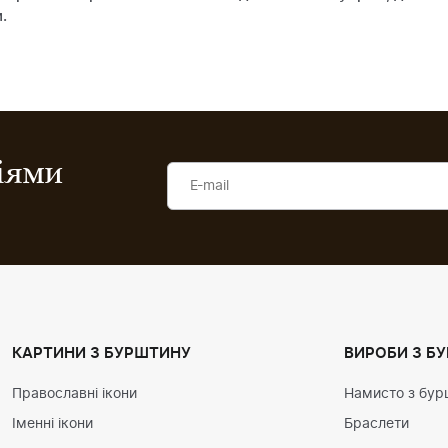
.
ціями
КАРТИНИ З БУРШТИНУ
ВИРОБИ З Б
Православні ікони
Намисто з бур
Іменні ікони
Браслети