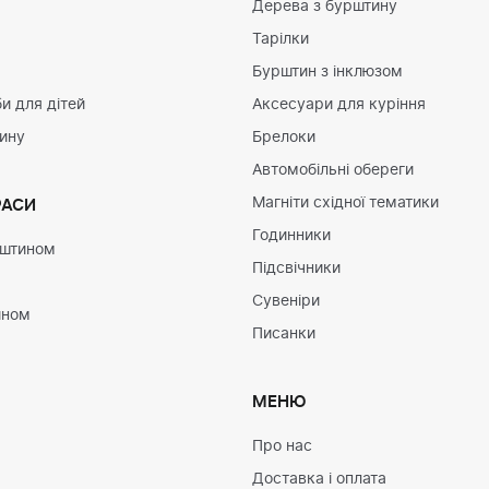
Дерева з бурштину
Тарілки
Бурштин з інклюзом
и для дітей
Аксесуари для куріння
тину
Брелоки
Автомобільні обереги
Магніти східної тематики
РАСИ
Годинники
рштином
Підсвічники
Сувеніри
ином
Писанки
МЕНЮ
Про нас
Доставка і оплата