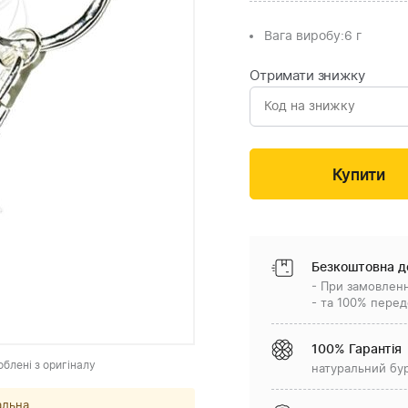
Вага виробу:
6 г
Отримати знижку
Безкоштовна д
- При замовленн
- та 100% перед
100% Гарантія
облені з оригіналу
натуральний бу
альна