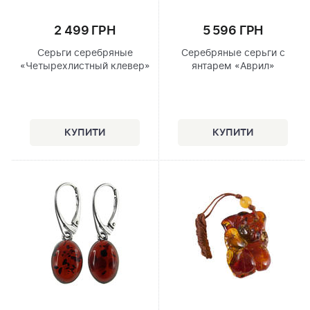
2 499 ГРН
5 596 ГРН
Серьги серебряные
Серебряные серьги с
«Четырехлистный клевер»
янтарем «Аврил»