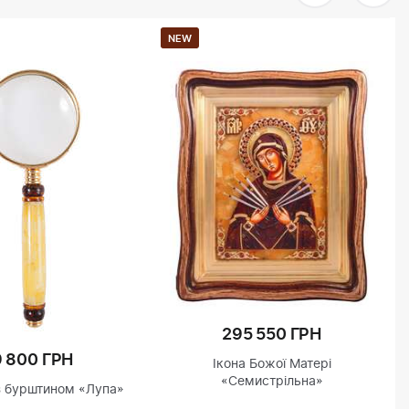
NEW
295 550 ГРН
9 800 ГРН
Ікона Божої Матері
«Семистрільна»
з бурштином «Лупа»