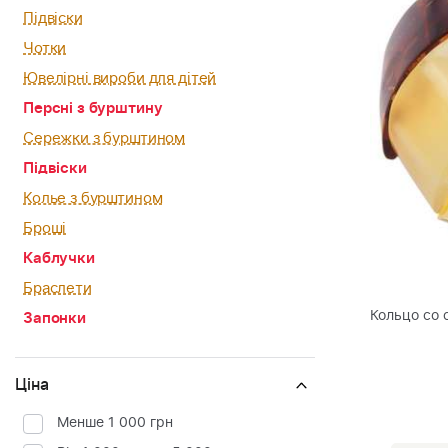
Підвіски
Чотки
Ювелірні вироби для дітей
Персні з бурштину
Сережки з бурштином
Підвіски
Колье з бурштином
Броші
Каблучки
Браслети
Кольцо со
Запонки
Ціна
Менше 1 000 грн