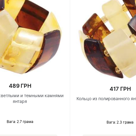
489 ГРН
417 ГРН
 светлыми и темными камнями
Кольцо из полированного я
янтаря
Вага: 2.7 грама
Вага: 2.3 грама