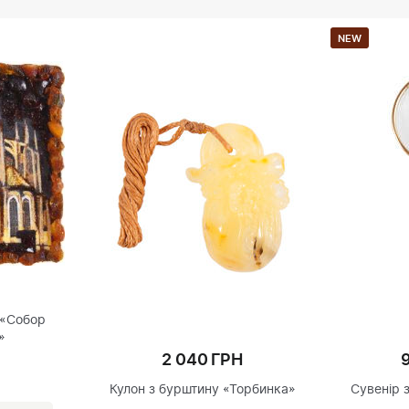
NEW
 «Собор
»
2 040 ГРН
Кулон з бурштину «Торбинка»
Сувенір 