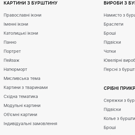
КАРТИНИ З БУРШТИНУ
ВИРОБИ З Б
Православні ікони
Намисто з бур
Іменні ікони
Браслети
Католицькі ікони
Броші
Панно
Підвіски
Портрет
Чотки
Пейзаж
Ювелірні вироб
Натюрморт
Персні з бурш
Мисливська тема
Картини з тваринами
СРІБНІ ПРИК
Східна тематика
Сережки з бу
Модульні картини
Підвіски
Об'ємні картини
Колье з буршт
Індивідуальні замовлення
Броші