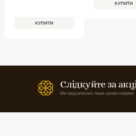
Слідкуйте за ак
Ми надсилаємо лише цікаві новини