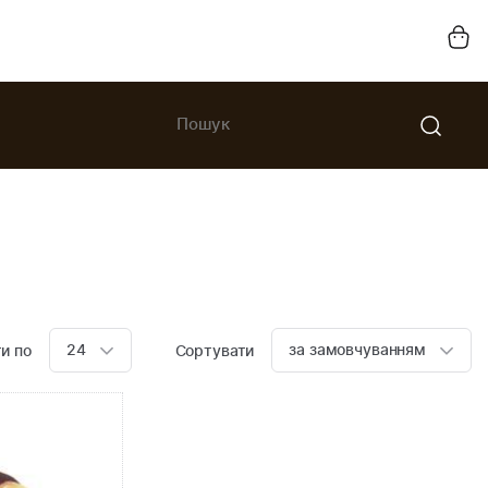
24
за замовчуванням
и по
Сортувати