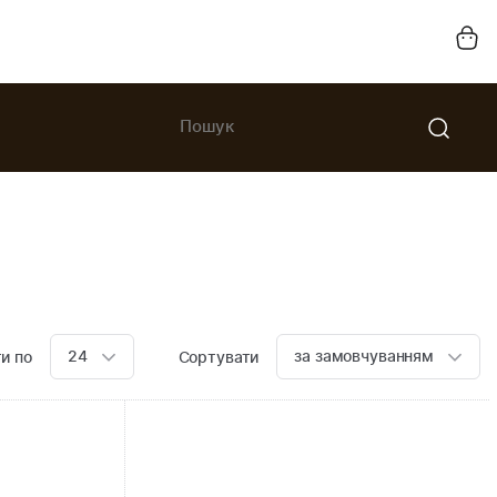
24
за замовчуванням
и по
Сортувати