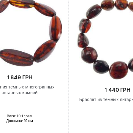
1 849 ГРН
т из темных многогранных
1 440 ГРН
янтарных камней
Браслет из темных янтар
Вага: 10.1 грам
Довжина:
19 см