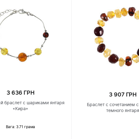
3 636 ГРН
3 907 ГРН
й браслет с шариками янтаря
Браслет с сочетанием с
«Кира»
темного янтар
Вага: 3.71 грама