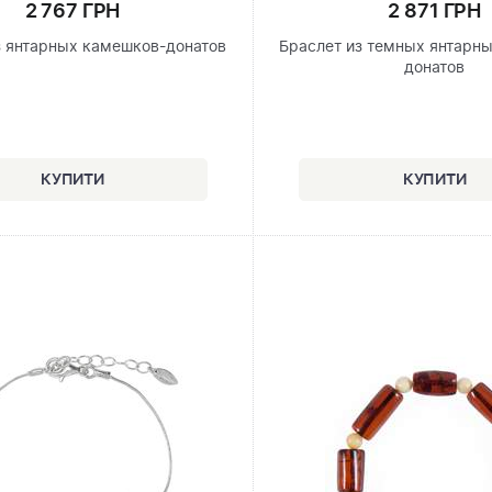
2 767 ГРН
2 871 ГРН
з янтарных камешков-донатов
Браслет из темных янтарн
донатов