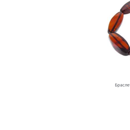
Брасле