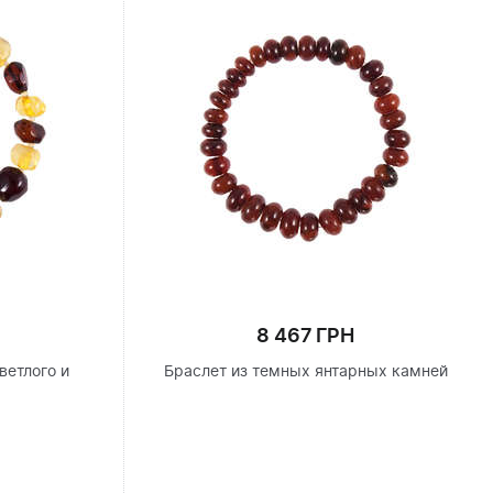
8 467 ГРН
ветлого и
Браслет из темных янтарных камней
я