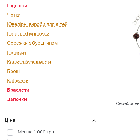
Підвіски
Чотки
Ювелірні вироби для дітей
Персні з бурштину
Сережки з бурштином
Підвіски
Колье з бурштином
Броші
Каблучки
Браслети
Запонки
Серебряны
Ціна
Менше 1 000 грн