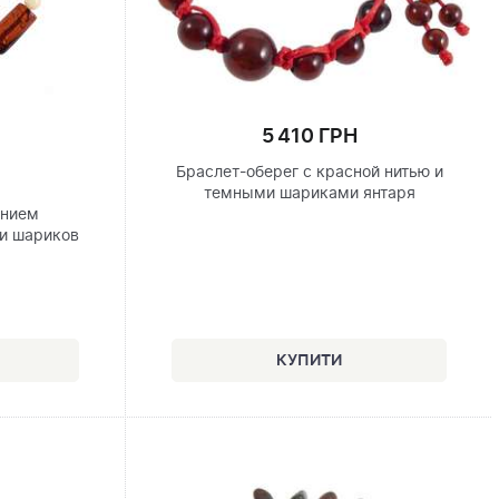
5 410 ГРН
Браслет-оберег с красной нитью и
темными шариками янтаря
анием
и шариков