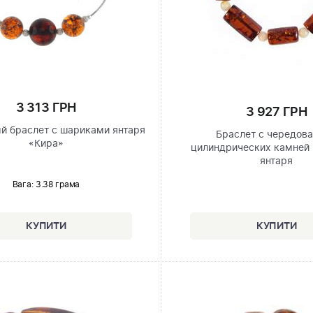
3 313 ГРН
3 927 ГРН
й браслет с шариками янтаря
Браслет с чередов
«Кира»
цилиндрических камней 
янтаря
Вага: 3.38 грама