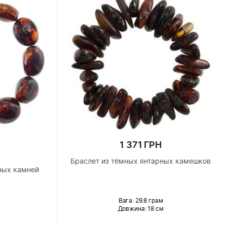
1 371 ГРН
Браслет из тёмных янтарных камешков
ных камней
Вага: 29.8 грам
Довжина:
18 см