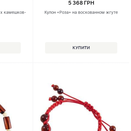
5 368 ГРН
ых камешков-
Кулон «Роза» на воскованном жгуте