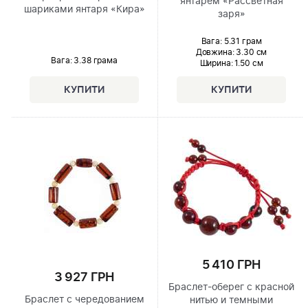
янтарем «Рассветная
шариками янтаря «Кира»
заря»
Вага: 5.31 грам
Довжина:
3.30 см
Вага: 3.38 грама
Ширина
: 1.50 см
5 410 ГРН
3 927 ГРН
Браслет-оберег с красной
Браслет с чередованием
нитью и темными