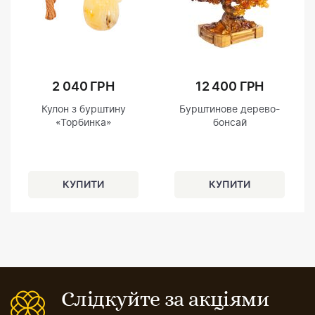
2 040 ГРН
12 400 ГРН
Кулон з бурштину
Бурштинове дерево-
«Торбинка»
бонсай
Слідкуйте за акціями