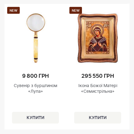
NEW
NEW
9 800 ГРН
295 550 ГРН
Сувенір з бурштином
Ікона Божої Матері
«Лупа»
«Семистрільна»