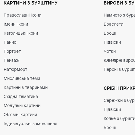
КАРТИНИ З БУРШТИНУ
ВИРОБИ З Б
Православні ікони
Намисто з бур
Іменні ікони
Браслети
Католицькі ікони
Броші
Панно
Підвіски
Портрет
Чотки
Пейзаж
Ювелірні вироб
Натюрморт
Персні з бурш
Мисливська тема
Картини з тваринами
СРІБНІ ПРИК
Східна тематика
Сережки з бу
Модульні картини
Підвіски
Об'ємні картини
Колье з буршт
Індивідуальні замовлення
Броші