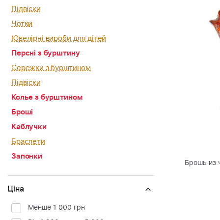
Підвіски
Чотки
Ювелірні вироби для дітей
Персні з бурштину
Сережки з бурштином
Підвіски
Колье з бурштином
Броші
Каблучки
Браслети
Запонки
Брошь из 
Ціна
Менше 1 000 грн