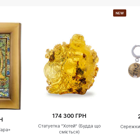
NEW
174 300 ГРН
Н
Статуетка "Хотей" (Будда що
Сережки 
Тара»
сміється)