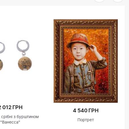
2 012 ГРН
4 540 ГРН
срібні з бурштином
Портрет
"Ванесса"