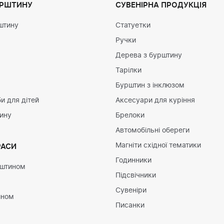
УРШТИНУ
СУВЕНІРНА ПРОДУКЦІЯ
штину
Статуетки
Ручки
Дерева з бурштину
Тарілки
Бурштин з інклюзом
и для дітей
Аксесуари для куріння
тину
Брелоки
Автомобільні обереги
Магніти східної тематики
РАСИ
Годинники
рштином
Підсвічники
Сувеніри
ином
Писанки