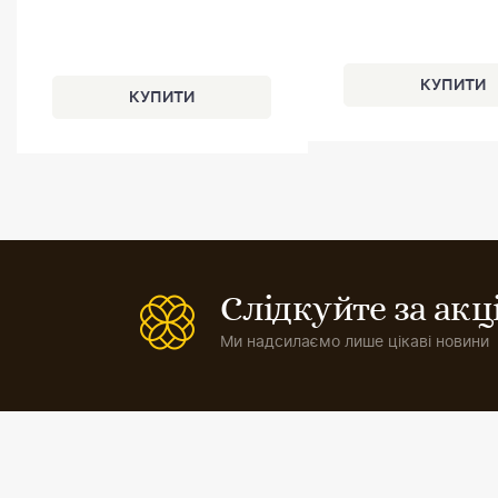
Слідкуйте за ак
Ми надсилаємо лише цікаві новини