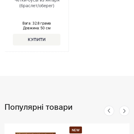
Чётки-бусы из янтаря
(браслет/оберег)
Вага: 32.8 грама
Довжина:
50 см
Популярні товари
NEW