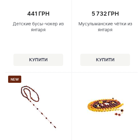
441 ГРН
5 732 ГРН
Детские бусы-чокер из
Мусульманские чётки из
янтаря
янтаря
NEW