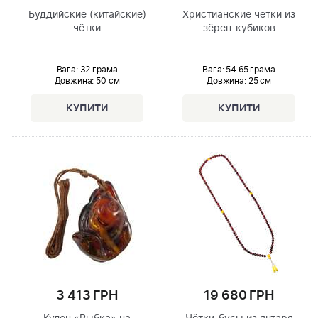
Буддийские (китайские)
Христианские чётки из
чётки
зёрен-кубиков
Вага: 32 грама
Вага: 54.65 грама
Довжина:
50 см
Довжина:
25 см
3 413 ГРН
19 680 ГРН