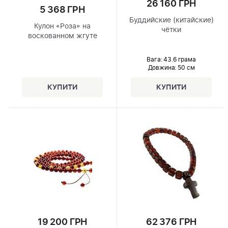
26 160 ГРН
5 368 ГРН
Буддийские (китайские)
Кулон «Роза» на
чётки
воскованном жгуте
Вага: 43.6 грама
Довжина:
50 см
19 200 ГРН
62 376 ГРН