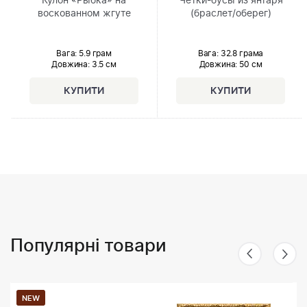
Кулон «Рыбка» на
Чётки-бусы из янтаря
воскованном жгуте
(браслет/оберег)
Вага: 5.9 грам
Вага: 32.8 грама
Довжина:
3.5 см
Довжина:
50 см
Популярні товари
NEW