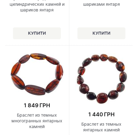
цилиндрических камней и
шариками янтаря
шариков янтаря
1 849 ГРН
1 440 ГРН
Браслет из темных
многогранных янтарных
Браслет из темных
камней
янтарных камней