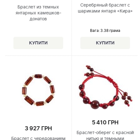
Серебряный браслет с
Браслет из темных
шариками янтаря «Кира»
янтарных камешков-
донатов
Вага: 3.38 грама
5 410 ГРН
3 927 ГРН
Браслет-оберег с красной
Браслет с чередованием
нитью и темными