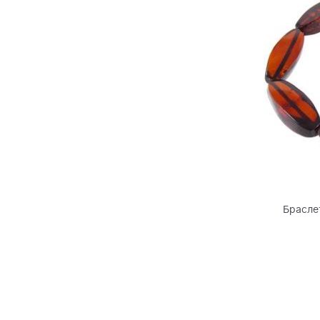
Брасле