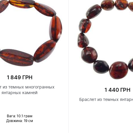
1 849 ГРН
т из темных многогранных
1 440 ГРН
янтарных камней
Браслет из темных янтар
Вага: 10.1 грам
Довжина:
19 см