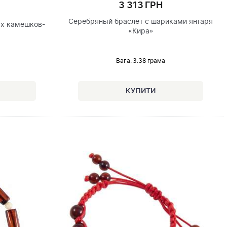
3 313 ГРН
Серебряный браслет с шариками янтаря
ых камешков-
«Кира»
Вага: 3.38 грама