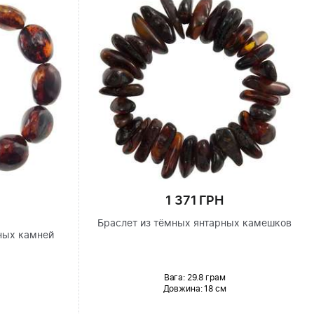
1 371 ГРН
Браслет из тёмных янтарных камешков
ных камней
Вага: 29.8 грам
Довжина:
18 см