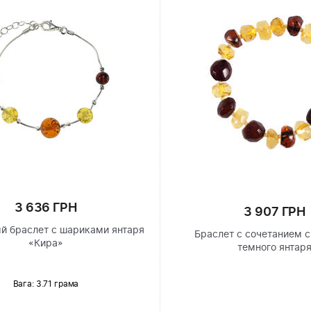
3 636 ГРН
3 907 ГРН
й браслет с шариками янтаря
Браслет с сочетанием с
«Кира»
темного янтар
Вага: 3.71 грама