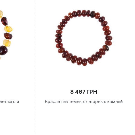
8 467 ГРН
ветлого и
Браслет из темных янтарных камней
я