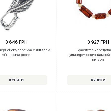
3 646 ГРН
3 927 ГРН
черненого серебра с янтарем
Браслет с чередов
«Янтарная роза»
цилиндрических камней 
янтаря