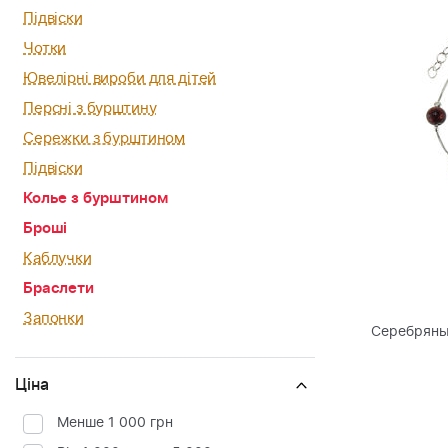
Підвіски
Чотки
Ювелірні вироби для дітей
Персні з бурштину
Сережки з бурштином
Підвіски
Колье з бурштином
Броші
Каблучки
Браслети
Запонки
Серебряны
Ціна
Менше 1 000 грн