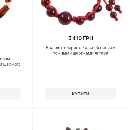
5 410 ГРН
Браслет-оберег с красной нитью и
темными шариками янтаря
анием
и шариков