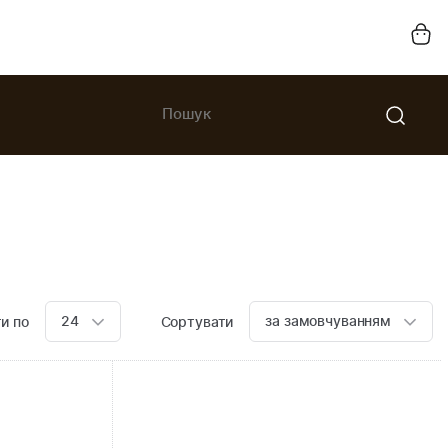
24
за замовчуванням
и по
Сортувати