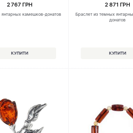
2 767 ГРН
2 871 ГРН
з янтарных камешков-донатов
Браслет из темных янтарн
донатов