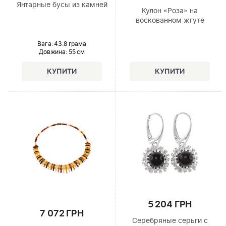
Янтарные бусы из камней
Кулон «Роза» на
воскованном жгуте
Вага: 43.8 грама
Довжина:
55 см
5 204 ГРН
7 072 ГРН
Серебряные серьги с