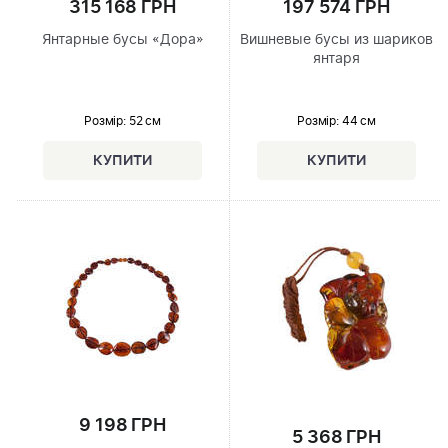
315 168 ГРН
197 574 ГРН
Янтарные бусы «Дора»
Вишневые бусы из шариков
янтаря
Розмір
: 52 см
Розмір
: 44 см
9 198 ГРН
5 368 ГРН