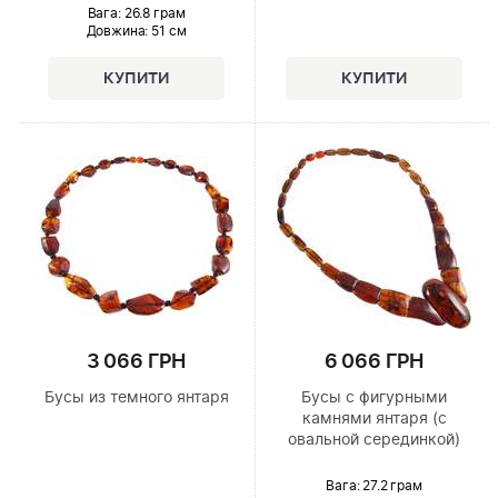
Вага: 26.8 грам
Довжина:
51 см
6 066 ГРН
3 066 ГРН
Бусы с фигурными
Бусы из темного янтаря
камнями янтаря (с
овальной серединкой)
Вага: 27.2 грам