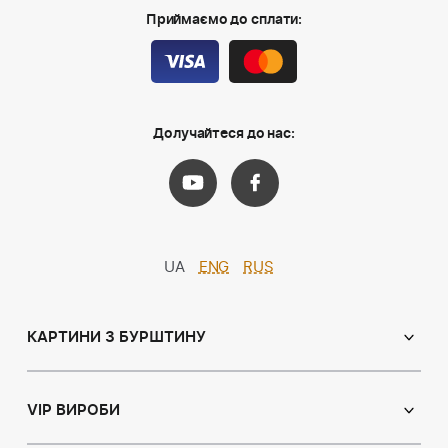
Приймаємо до сплати:
Долучайтеся до нас:
UA
ENG
RUS
КАРТИНИ З БУРШТИНУ
Православні ікони
Іменні ікони
VIP ВИРОБИ
Католицькі ікони