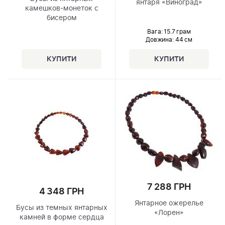
янтаря «Виноград»
камешков-монеток с
бисером
Вага: 15.7 грам
Довжина:
44 см
7 288 ГРН
4 348 ГРН
Янтарное ожерелье
Бусы из темных янтарных
«Лорен»
камней в форме сердца