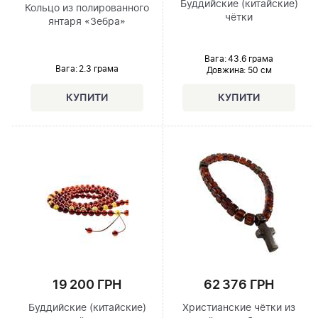
Буддийские (китайские)
Кольцо из полированного
чётки
янтаря «Зебра»
Вага: 43.6 грама
Вага: 2.3 грама
Довжина:
50 см
19 200 ГРН
62 376 ГРН
Буддийские (китайские)
Христианские чётки из