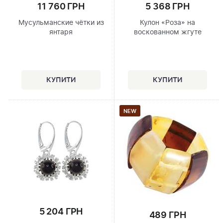
11 760 ГРН
5 368 ГРН
Мусульманские чётки из
Кулон «Роза» на
янтаря
воскованном жгуте
NEW
5 204 ГРН
489 ГРН