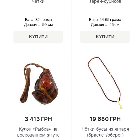
чётки
зёрен-кубиков
Вага: 32 грама
Вага: 54.65 грама
Довжина:
50 см
Довжина:
25 см
3 413 ГРН
19 680 ГРН
Кулон «Рыбка» на
Чётки-бусы из янтаря
воскованном жгуте
(браслет/оберег)