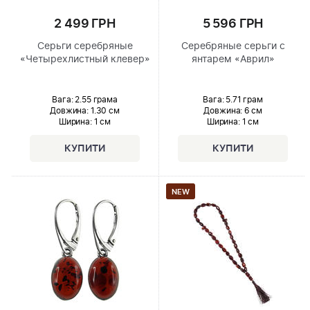
2 499 ГРН
5 596 ГРН
Серьги серебряные
Серебряные серьги с
«Четырехлистный клевер»
янтарем «Аврил»
Вага: 2.55 грама
Вага: 5.71 грам
Довжина:
1.30 см
Довжина:
6 см
Ширина
: 1 см
Ширина
: 1 см
NEW