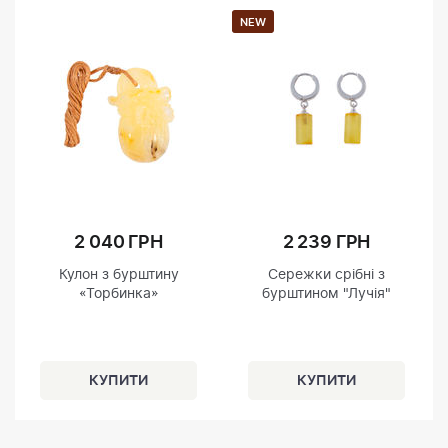
NEW
2 040 ГРН
2 239 ГРН
Кулон з бурштину
Сережки срібні з
«Торбинка»
бурштином "Лучія"