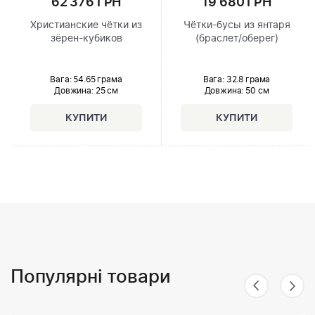
62 376 ГРН
19 680 ГРН
Христианские чётки из
Чётки-бусы из янтаря
зёрен-кубиков
(браслет/оберег)
Вага: 54.65 грама
Вага: 32.8 грама
Довжина:
25 см
Довжина:
50 см
Популярні товари