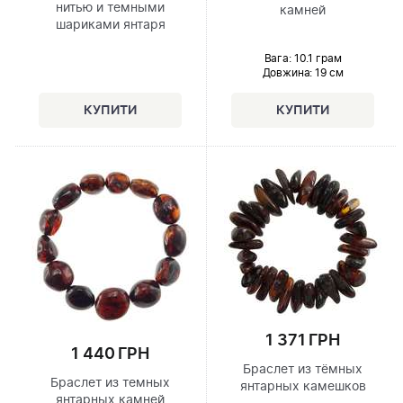
нитью и темными
камней
шариками янтаря
Вага: 10.1 грам
Довжина:
19 см
1 371 ГРН
1 440 ГРН
Браслет из тёмных
Браслет из темных
янтарных камешков
янтарных камней