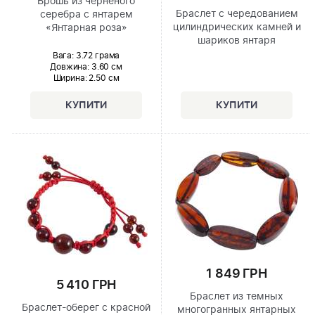
Брошь из черненого
Браслет с чередованием
серебра с янтарем
цилиндрических камней и
«Янтарная роза»
шариков янтаря
Вага: 3.72 грама
Довжина:
3.60 см
Ширина
: 2.50 см
1 849 ГРН
5 410 ГРН
Браслет из темных
Браслет-оберег с красной
многогранных янтарных