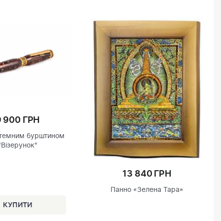
9 900 ГРН
 темним бурштином
"Візерунок"
13 840 ГРН
Панно «Зелена Тара»