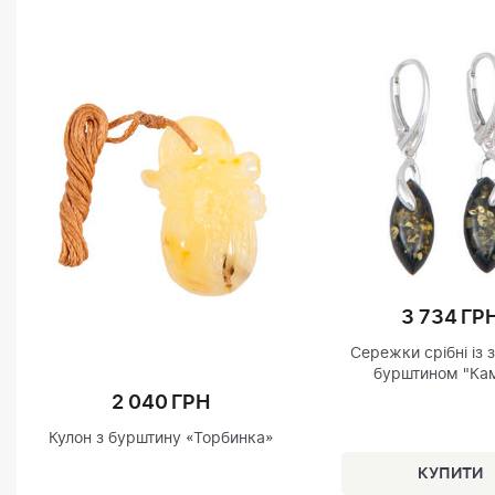
3 734 ГР
Сережки срібні із 
бурштином "Кам
2 040 ГРН
Кулон з бурштину «Торбинка»