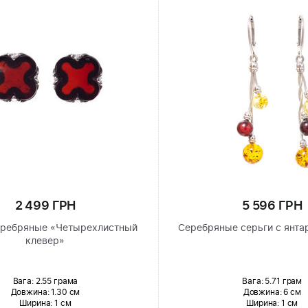
2 499 ГРН
5 596 ГРН
еребряные «Четырехлистный
Серебряные серьги с янта
клевер»
Вага: 2.55 грама
Вага: 5.71 грам
Довжина:
1.30 см
Довжина:
6 см
Ширина
: 1 см
Ширина
: 1 см