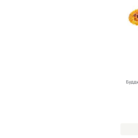
Будди