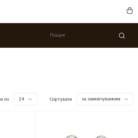
24
за замовчуванням
и по
Сортувати