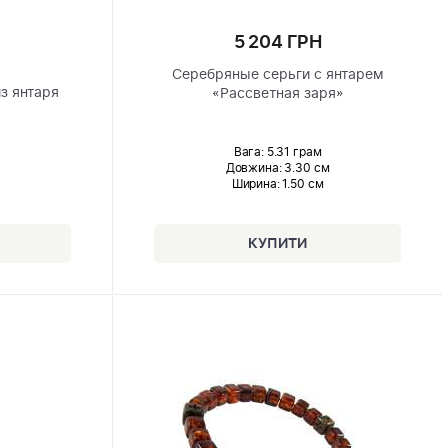
5 204 ГРН
Серебряные серьги с янтарем
з янтаря
«Рассветная заря»
Вага: 5.31 грам
Довжина:
3.30 см
Ширина
: 1.50 см