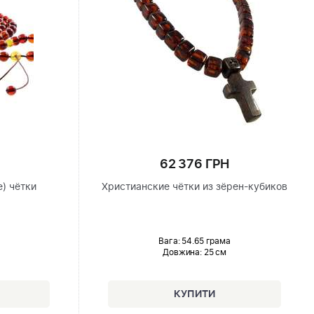
62 376 ГРН
) чётки
Христианские чётки из зёрен-кубиков
Вага: 54.65 грама
Довжина:
25 см