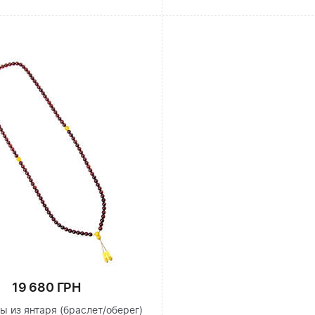
19 680 ГРН
ы из янтаря (браслет/оберег)