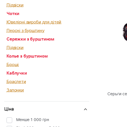
Підвіски
Чотки
Ювелірні вироби для дітей
Персні з бурштину
Сережки з бурштином
Підвіски
Колье з бурштином
Броші
Каблучки
Браслети
Запонки
Серьги с
Ціна
Менше 1 000 грн