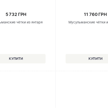
5 732 ГРН
11 760 ГРН
ьманские чётки из янтаря
Мусульманские чётки и