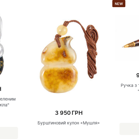
NEW
Ручка з
Н
зеленим
іла"
3 950 ГРН
Бурштиновий кулон «Мушля»