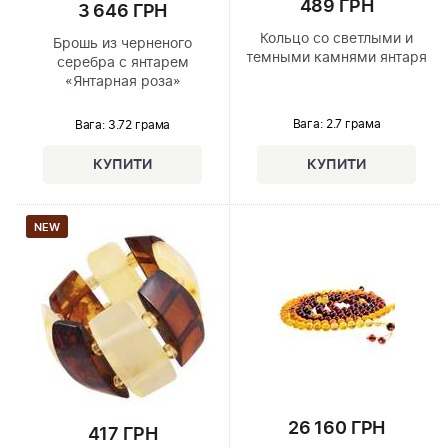
489 ГРН
3 646 ГРН
Кольцо со светлыми и
Брошь из черненого
темными камнями янтаря
серебра с янтарем
«Янтарная роза»
Вага: 2.7 грама
Вага: 3.72 грама
NEW
26 160 ГРН
417 ГРН