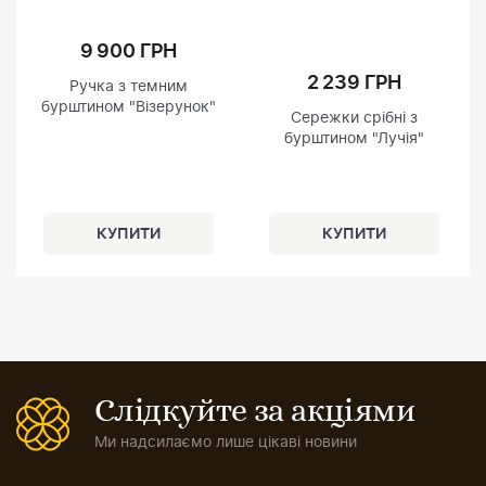
9 900 ГРН
2 239 ГРН
Ручка з темним
бурштином "Візерунок"
Сережки срібні з
бурштином "Лучія"
Слідкуйте за акціями
Ми надсилаємо лише цікаві новини