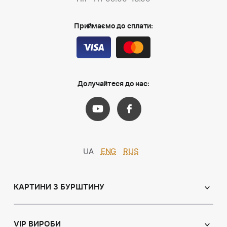
Приймаємо до сплати:
Долучайтеся до нас:
UA
ENG
RUS
КАРТИНИ З БУРШТИНУ
Православні ікони
Іменні ікони
VIP ВИРОБИ