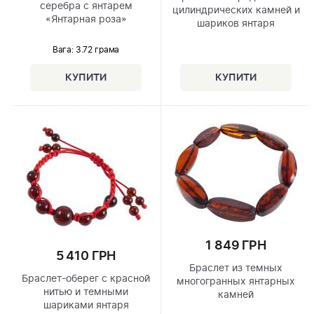
серебра с янтарем
цилиндрических камней и
«Янтарная роза»
шариков янтаря
Вага: 3.72 грама
1 849 ГРН
5 410 ГРН
Браслет из темных
Браслет-оберег с красной
многогранных янтарных
нитью и темными
камней
шариками янтаря