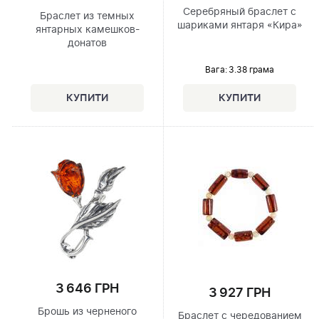
Серебряный браслет с
Браслет из темных
шариками янтаря «Кира»
янтарных камешков-
донатов
Вага: 3.38 грама
3 646 ГРН
3 927 ГРН
Брошь из черненого
Браслет с чередованием