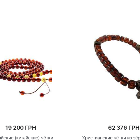
19 200 ГРН
62 376 ГРН
йские (китайские) чётки
Христианские чётки из зё