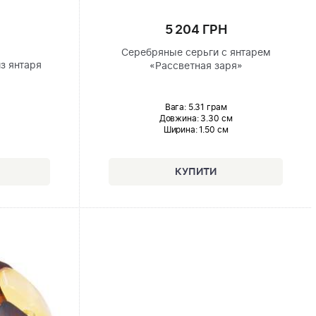
5 204 ГРН
Серебряные серьги с янтарем
з янтаря
«Рассветная заря»
Вага: 5.31 грам
Довжина:
3.30 см
Ширина
: 1.50 см