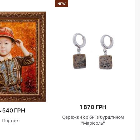
NEW
1 870 ГРН
4 540 ГРН
Сережки срібні з бурштином
Портрет
"Марісоль"