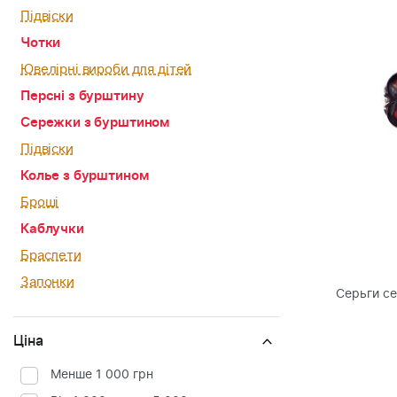
Підвіски
Чотки
Ювелірні вироби для дітей
Персні з бурштину
Сережки з бурштином
Підвіски
Колье з бурштином
Броші
Каблучки
Браслети
Запонки
Серьги с
Ціна
Менше 1 000 грн