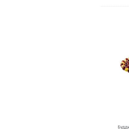
Будди