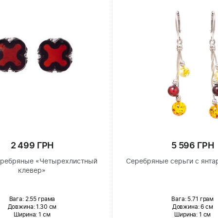
2 499 ГРН
5 596 ГРН
еребряные «Четырехлистный
Серебряные серьги с янта
клевер»
Вага: 2.55 грама
Вага: 5.71 грам
Довжина:
1.30 см
Довжина:
6 см
Ширина
: 1 см
Ширина
: 1 см