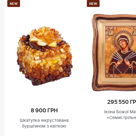
NEW
NEW
295 550 Г
8 900 ГРН
Ікона Божої Ма
«Семистрільн
Шкатулка інкрустована
бурштином з квіткою