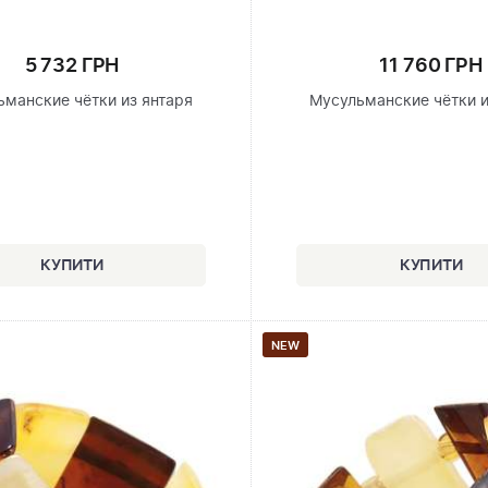
5 732 ГРН
11 760 ГРН
ьманские чётки из янтаря
Мусульманские чётки и
NEW