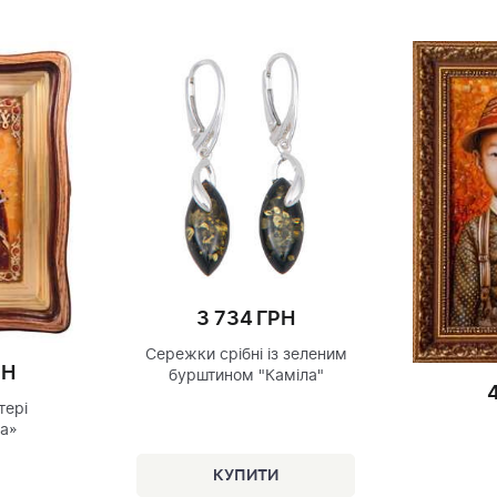
3 734 ГРН
Сережки срібні із зеленим
РН
бурштином "Каміла"
тері
а»