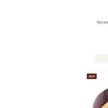
Мусул
NEW