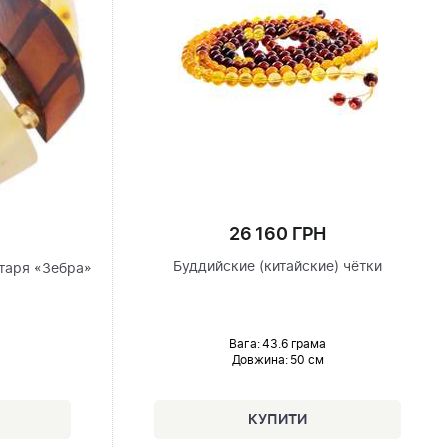
26 160 ГРН
Буддийские (китайские) чётки
нтаря «Зебра»
Вага: 43.6 грама
Довжина:
50 см