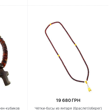
19 680 ГРН
рен-кубиков
Чётки-бусы из янтаря (браслет/оберег)