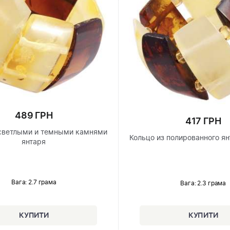
489 ГРН
417 ГРН
 светлыми и темными камнями
Кольцо из полированного я
янтаря
Вага: 2.7 грама
Вага: 2.3 грама