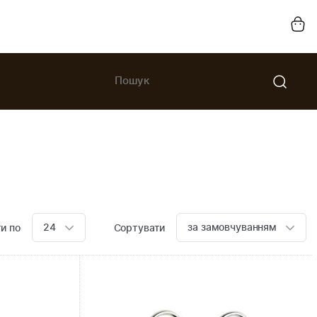
24
за замовчуванням
и по
Сортувати