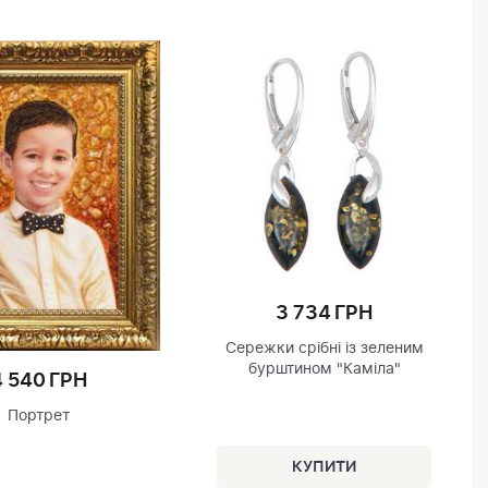
3 734 ГРН
Сережки срібні із зеленим
бурштином "Каміла"
4 540 ГРН
Портрет