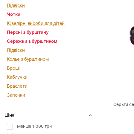
Підвіски
Чотки
Ювелірні вироби для дітей
Персні з бурштину
Сережки з бурштином
Підвіски
Колье з бурштином
Броші
Каблучки
Браслети
Запонки
Серьги с
Ціна
Менше 1 000 грн