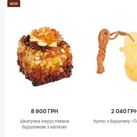
NEW
8 900 ГРН
2 040 ГР
Шкатулка інкрустована
Кулон з бурштину «
бурштином з квіткою