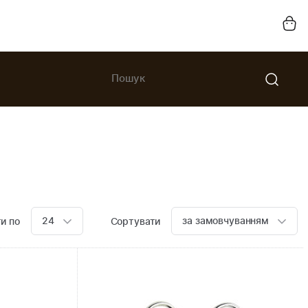
24
за замовчуванням
и по
Сортувати