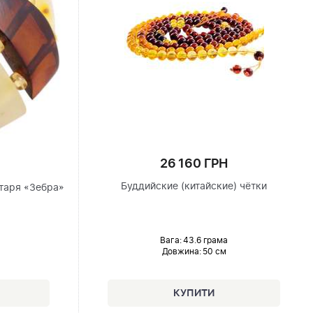
26 160 ГРН
Буддийские (китайские) чётки
нтаря «Зебра»
Вага: 43.6 грама
Довжина:
50 см