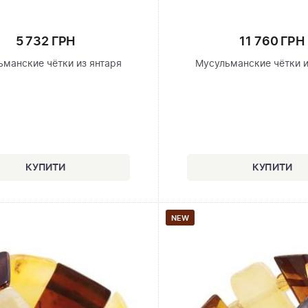
5 732 ГРН
11 760 ГРН
ьманские чётки из янтаря
Мусульманские чётки и
NEW