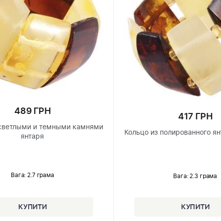
489 ГРН
417 ГРН
 светлыми и темными камнями
Кольцо из полированного я
янтаря
Вага: 2.7 грама
Вага: 2.3 грама