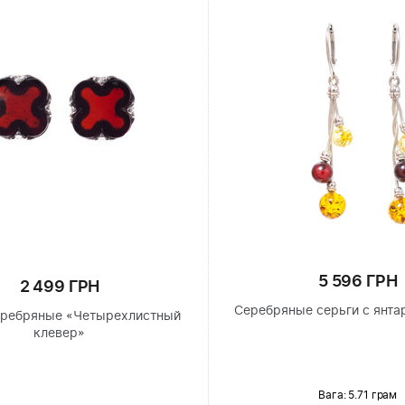
5 596 ГРН
2 499 ГРН
Серебряные серьги с янта
еребряные «Четырехлистный
клевер»
Вага: 5.71 грам