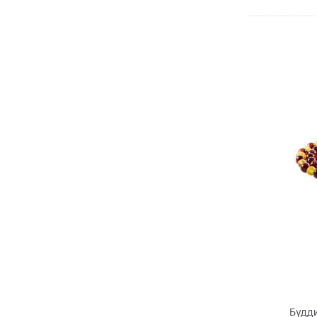
Будди