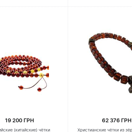
19 200 ГРН
62 376 ГРН
йские (китайские) чётки
Христианские чётки из зё