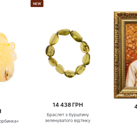
NEW
14 438 ГРН
Н
Браслет з бурштину
зеленуватого відтінку
Торбинка»