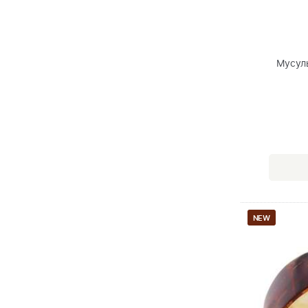
Мусул
NEW