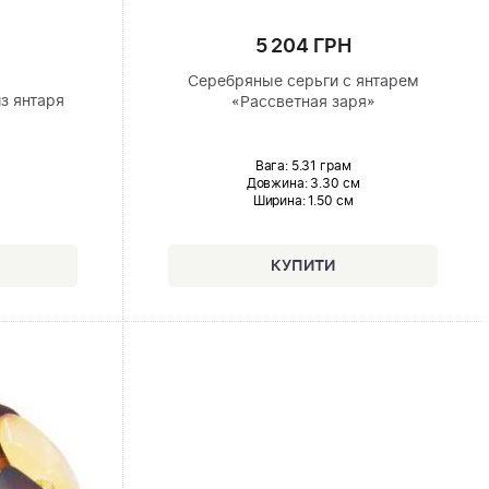
5 204 ГРН
Серебряные серьги с янтарем
з янтаря
«Рассветная заря»
Вага: 5.31 грам
Довжина:
3.30 см
Ширина
: 1.50 см