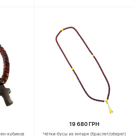
19 680 ГРН
рен-кубиков
Чётки-бусы из янтаря (браслет/оберег)