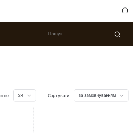
24
за замовчуванням
и по
Сортувати