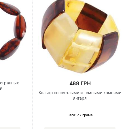
489 ГРН
гогранных
ей
Кольцо со светлыми и темными камнями
янтаря
Вага: 2.7 грама