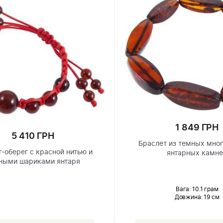
1 849 ГРН
5 410 ГРН
Браслет из темных мно
-оберег с красной нитью и
янтарных камн
ными шариками янтаря
Вага: 10.1 грам
Довжина:
19 см