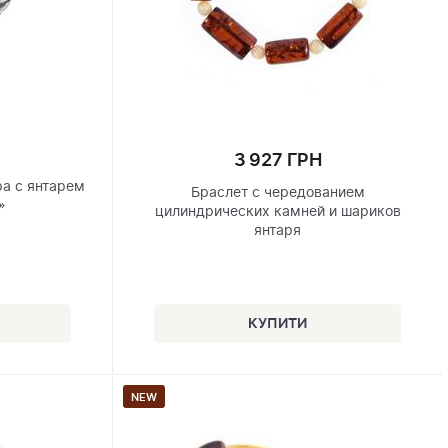
3 927 ГРН
ра с янтарем
Браслет с чередованием
»
цилиндрических камней и шариков
янтаря
NEW