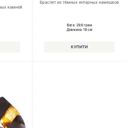
Браслет из тёмных янтарных камешков
ных камней
Вага: 29.8 грам
Довжина:
18 см