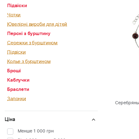
Підвіски
Чотки
Ювелірні вироби для дітей
Персні з бурштину
Сережки з бурштином
Підвіски
Колье з бурштином
Броші
Каблучки
Браслети
Запонки
Серебряны
Ціна
Менше 1 000 грн