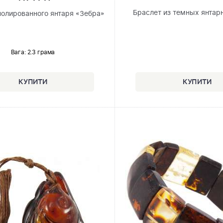
Браслет из темных янтар
полированного янтаря «Зебра»
Вага: 2.3 грама