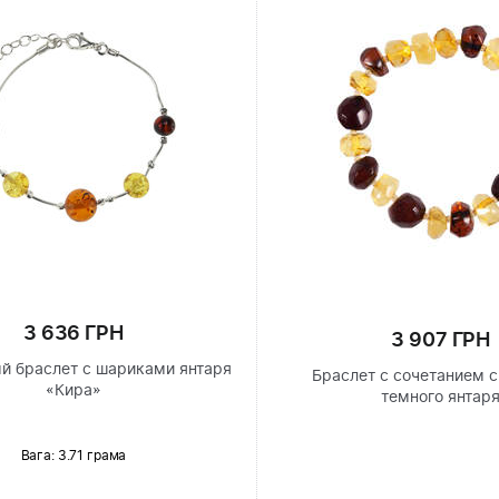
3 636 ГРН
3 907 ГРН
й браслет с шариками янтаря
Браслет с сочетанием с
«Кира»
темного янтар
Вага: 3.71 грама