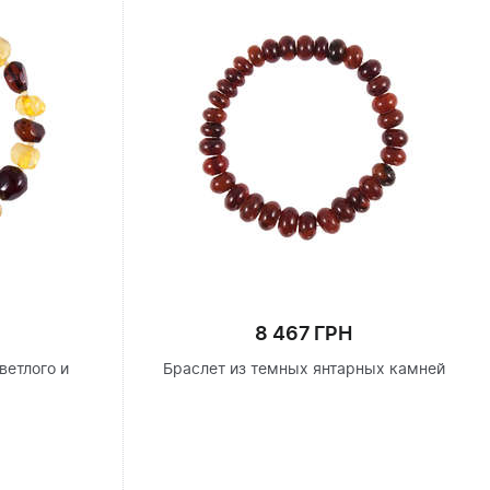
8 467 ГРН
ветлого и
Браслет из темных янтарных камней
я