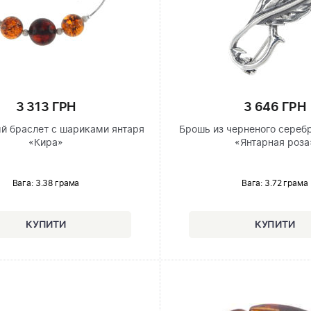
3 313 ГРН
3 646 ГРН
й браслет с шариками янтаря
Брошь из черненого сереб
«Кира»
«Янтарная роза
Вага: 3.38 грама
Вага: 3.72 грама