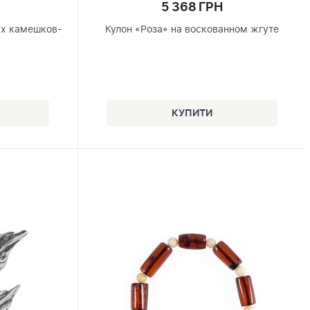
5 368 ГРН
ых камешков-
Кулон «Роза» на воскованном жгуте