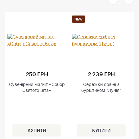
NEW
250 ГРН
2 239 ГРН
Сувенірний магніт «Собор
Сережки срібні з
Святого Віта»
бурштином "Лучія"