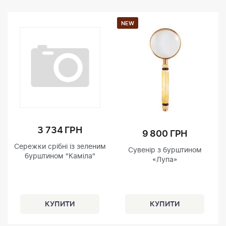
NEW
3 734 ГРН
9 800 ГРН
Сережки срібні із зеленим
Сувенір з бурштином
бурштином "Каміла"
«Лупа»