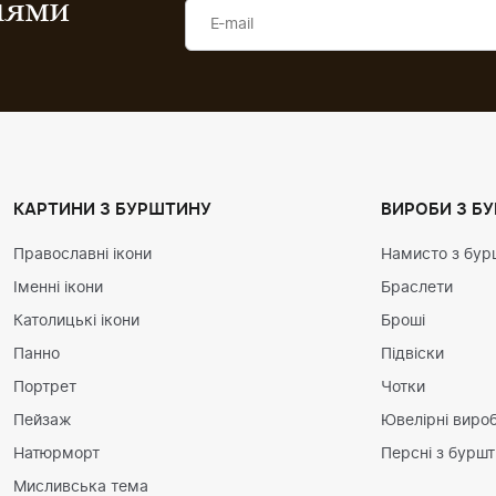
ціями
КАРТИНИ З БУРШТИНУ
ВИРОБИ З Б
Православні ікони
Намисто з бур
Іменні ікони
Браслети
Католицькі ікони
Броші
Панно
Підвіски
Портрет
Чотки
Пейзаж
Ювелірні вироб
Натюрморт
Персні з бурш
Мисливська тема