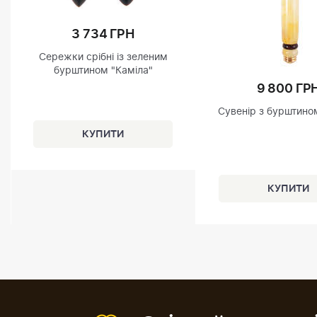
3 734 ГРН
Сережки срібні із зеленим
бурштином "Каміла"
9 800 ГР
Сувенір з бурштино