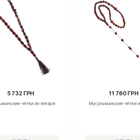
5 732 ГРН
11 760 ГРН
ьманские чётки из янтаря
Мусульманские чётки и