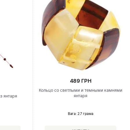
489 ГРН
Кольцо со светлыми и темными камнями
янтаря
з янтаря
Вага: 2.7 грама