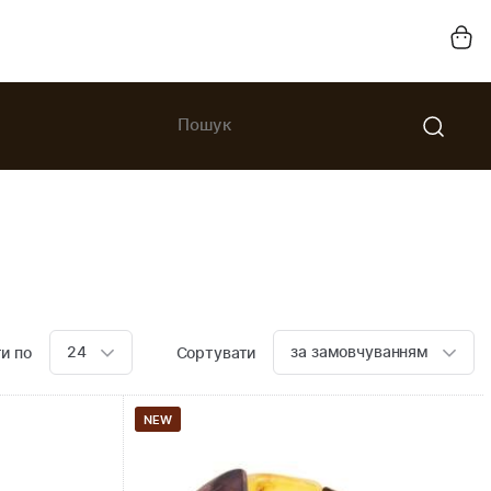
24
за замовчуванням
и по
Сортувати
NEW