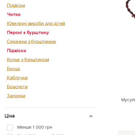
Підвіски
Чотки
Ювелірні вироби для дітей
Персні з бурштину
Сережки з бурштином
Підвіски
Колье з бурштином
Броші
Каблучки
Браслети
Запонки
Мусул
Ціна
Менше 1 000 грн