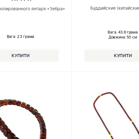
Буддийские (китайские
полированного янтаря «Зебра»
Вага: 43.6 грама
Вага: 2.3 грама
Довжина:
50 см