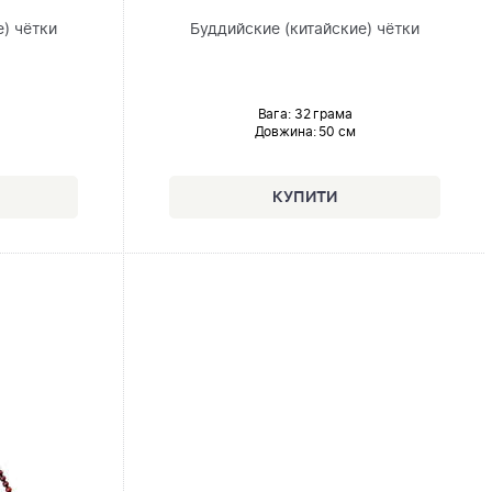
) чётки
Буддийские (китайские) чётки
Вага: 32 грама
Довжина:
50 см