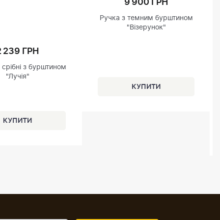
9 900 ГРН
Ручка з темним бурштином
"Візерунок"
2 239 ГРН
срібні з бурштином
"Лучія"