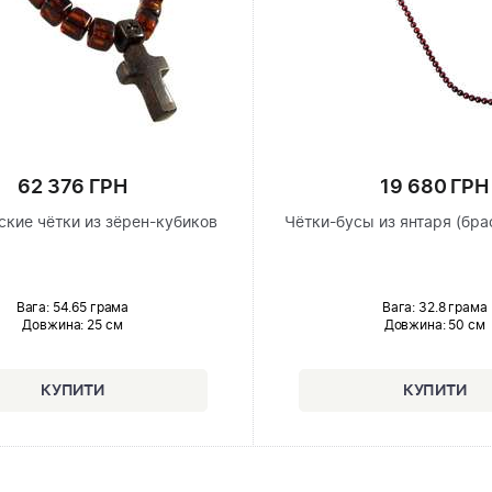
62 376 ГРН
19 680 ГРН
ские чётки из зёрен-кубиков
Чётки-бусы из янтаря (бра
Вага: 54.65 грама
Вага: 32.8 грама
Довжина:
25 см
Довжина:
50 см