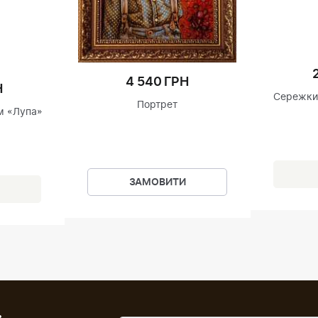
4 540 ГРН
Н
Сережки 
Портрет
м «Лупа»
ЗАМОВИТИ